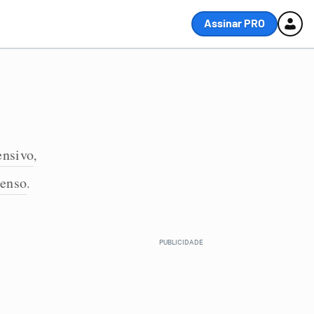
Assinar PRO
ensivo
,
tenso
.