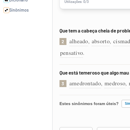
Sinônimos
Cata-letras
Que tem a cabeça cheia de prob
alheado
absorto
cismad
,
,
2
Conexões
pensativo
.
Caça-palavras
Que está temeroso que algo mau
amedrontado
medroso
,
,
3
Dicionário
Estes sinônimos foram úteis?
Si
Sinônimos
Existem sinônimos incorretos