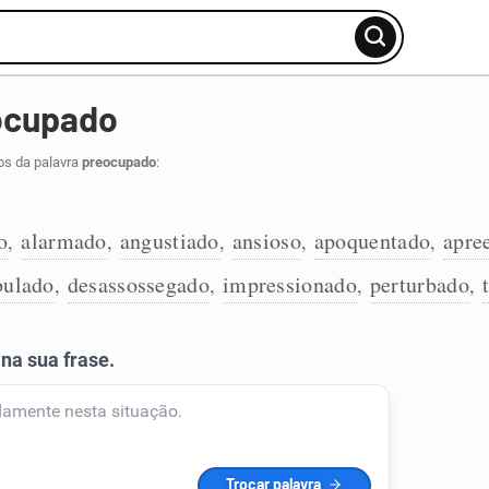
ocupado
os da palavra
preocupado
:
o
alarmado
angustiado
ansioso
apoquentado
apre
,
,
,
,
,
bulado
desassossegado
impressionado
perturbado
,
,
,
,