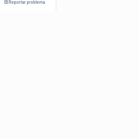
Reportar problema
Consultar
Escrev
Dicionário
Reescre
Sinônimos
Parafra
Conjugação
Corrigir
Antônimos
Resumir
O
Dicionário Online de Sinônimos
é parte do
Dicio.com.br
e
conta com mais de 30 mil sinônimos de palavras e de expressões
em português do Brasil.