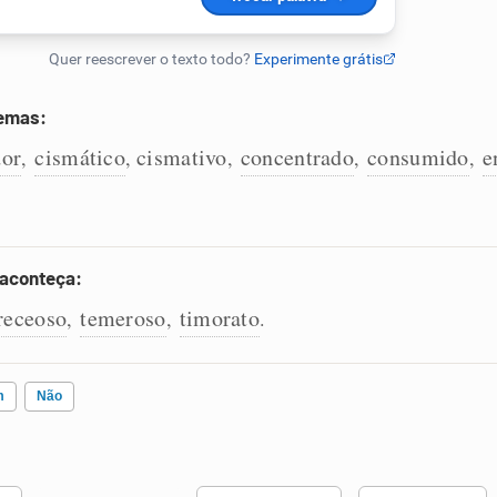
lemas:
or
cismático
cismativo
concentrado
consumido
e
,
,
,
,
,
 aconteça:
receoso
temeroso
timorato
,
,
.
m
Não