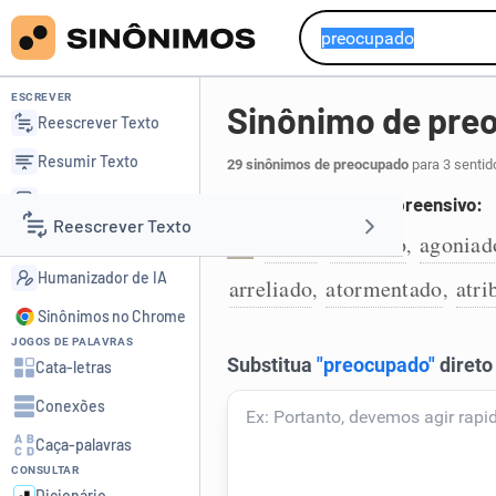
ESCREVER
Sinônimo de pre
Reescrever Texto
Resumir Texto
29 sinônimos de preocupado
para 3 sentid
Corrigir Texto
Que está inquieto e apreensivo:
Reescrever Texto
Detector de IA
aflito
inquieto
agoniad
,
,
1
Humanizador de IA
arreliado
atormentado
atri
,
,
Resumir Texto
Sinônimos no Chrome
JOGOS DE PALAVRAS
Corrigir Texto
Cata-letras
Conexões
Detector de IA
Caça-palavras
CONSULTAR
Humanizador de IA
Dicionário