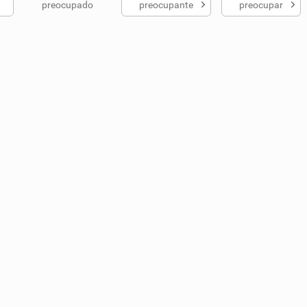
preocupado
preocupante
preocupar
ados me ajudou