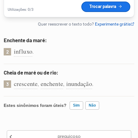
Humanizador de IA
Enchente da maré:
Cata-letras
influxo
.
2
Conexões
Cheia de maré ou de rio:
Caça-palavras
crescente
enchente
inundação
,
,
.
3
Estes sinônimos foram úteis?
Sim
Não
Dicionário
Existem sinônimos incorretos
Sinônimos
preguiçoso
Nenhum dos sinônimos apresentados me ajudou