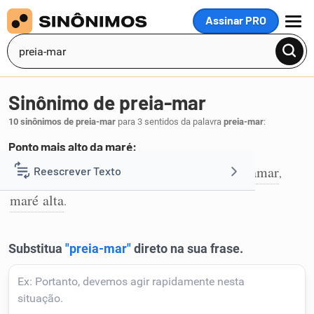
Assinar PRO
MENU
Sinônimo de preia-mar
10 sinônimos de preia-mar
para 3 sentidos da palavra
preia-mar
:
Ponto mais alto da maré:
maré-cheia
cheia
esto
montante
preamar
Reescrever Texto
,
,
,
,
,
1
maré alta
.
Resumir Texto
Corrigir Texto
Detector de IA