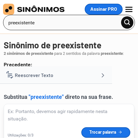
Assinar PRO
MENU
Sinônimo de preexistente
2 sinônimos de preexistente
para 2 sentidos da palavra
preexistente
:
Precedente:
primeiro
Reescrever Texto
.
1
Resumir Texto
Corrigir Texto
Detector de IA