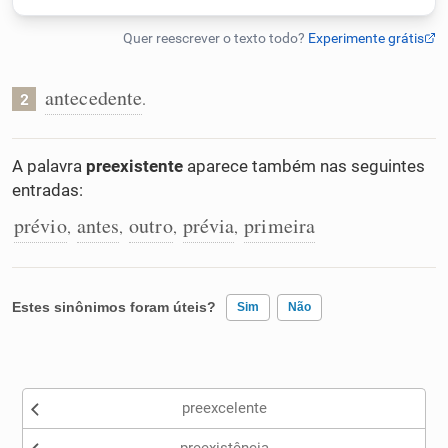
Humanizador de IA
antecedente
.
2
Cata-letras
A palavra
preexistente
aparece também nas seguintes
entradas:
Conexões
prévio
antes
outro
prévia
primeira
,
,
,
,
Caça-palavras
Estes sinônimos foram úteis?
Sim
Não
Dicionário
Existem sinônimos incorretos
preexcelente
Nenhum dos sinônimos apresentados me ajudou
Sinônimos