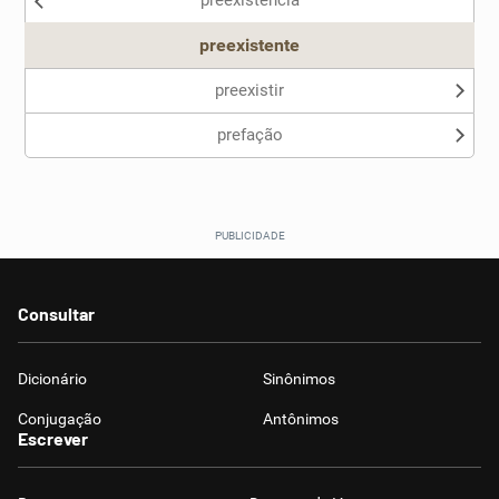
preexistência
Outro
preexistente
preexistir
prefação
Consultar
Dicionário
Sinônimos
Conjugação
Antônimos
Escrever