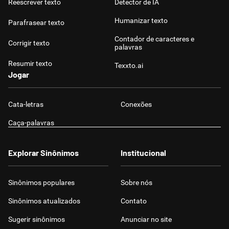
Reescrever texto
Detector de IA
Humanizar texto
Parafrasear texto
Contador de caracteres e
Corrigir texto
palavras
Resumir texto
Texxto.ai
Jogar
Cata-letras
Conexões
Caça-palavras
Explorar Sinônimos
Institucional
Sinônimos populares
Sobre nós
Sinônimos atualizados
Contato
Sugerir sinônimos
Anunciar no site