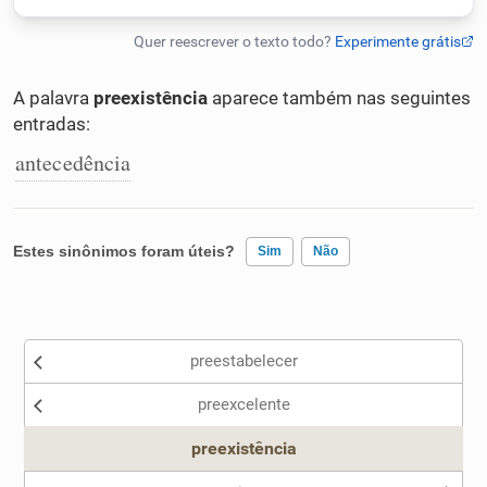
Humanizador de IA
A palavra
preexistência
aparece também nas seguintes
entradas:
Cata-letras
antecedência
Conexões
Estes sinônimos foram úteis?
Sim
Não
Caça-palavras
Existem sinônimos incorretos
preestabelecer
Nenhum dos sinônimos apresentados me ajudou
Dicionário
preexcelente
Outro
preexistência
Sinônimos