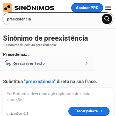
Assinar PRO
MENU
Sinônimo de preexistência
1 sinônimo
da palavra
preexistência
:
Precedência:
prioridade
Reescrever Texto
.
1
Resumir Texto
Corrigir Texto
Detector de IA