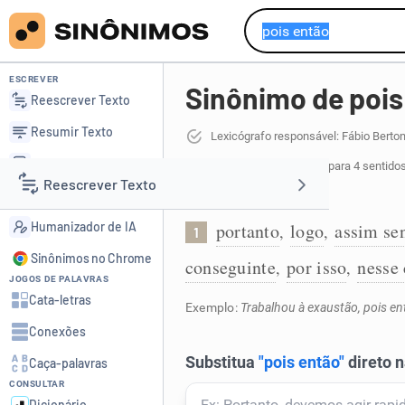
ESCREVER
Sinônimo de pois
Reescrever Texto
Resumir Texto
Lexicógrafo responsável: Fábio Berto
Corrigir Texto
35 sinônimos de pois então
para 4 sentido
Reescrever Texto
Detector de IA
Indica conclusão:
Humanizador de IA
portanto
logo
assim se
,
,
1
Resumir Texto
Sinônimos no Chrome
conseguinte
por isso
nesse
,
,
JOGOS DE PALAVRAS
Corrigir Texto
Cata-letras
Exemplo:
Trabalhou à exaustão, pois en
Conexões
Detector de IA
Caça-palavras
CONSULTAR
Humanizador de IA
Dicionário