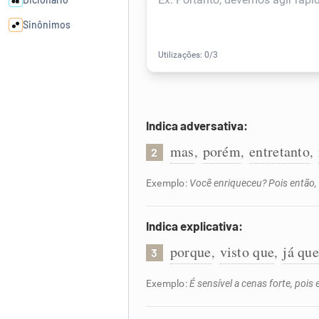
Sinônimos
Cata-letras
Conexões
Indica adversativa:
Caça-palavras
mas
porém
entretanto
,
,
,
2
Exemplo:
Você enriqueceu? Pois então,
Indica explicativa:
Dicionário
porque
visto que
já qu
,
,
3
Sinônimos
Exemplo:
É sensível a cenas forte, pois