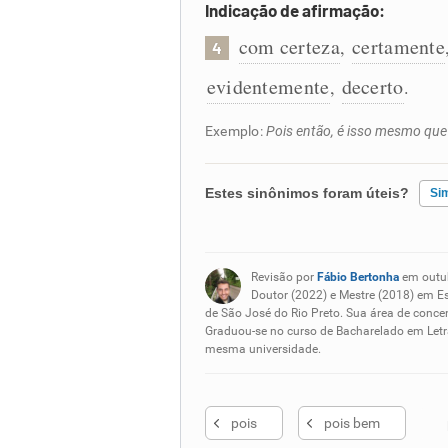
Indicação de afirmação:
com certeza
certamente
,
4
evidentemente
decerto
,
.
Exemplo:
Pois então, é isso mesmo que
Estes sinônimos foram úteis?
Si
Existem sinônimos incorretos
Revisão por
Fábio Bertonha
em outu
Nenhum dos sinônimos apresent
Doutor (2022) e Mestre (2018) em E
de São José do Rio Preto. Sua área de concen
Graduou-se no curso de Bacharelado em Letra
Outro
mesma universidade.
pois
pois bem