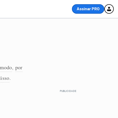
Assinar PRO
 modo
por
,
disso
.