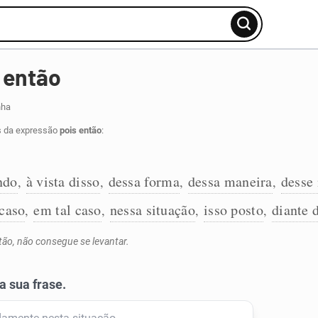
 então
nha
s da expressão
pois então
:
ndo
à vista disso
dessa forma
dessa maneira
desse
,
,
,
,
 caso
em tal caso
nessa situação
isso posto
diante 
,
,
,
,
tão, não consegue se levantar.