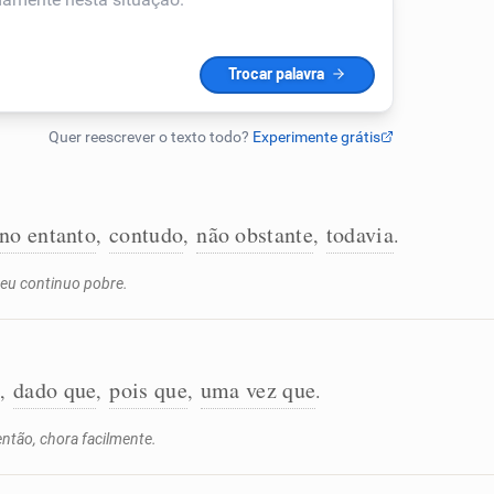
no entanto
contudo
não obstante
todavia
,
,
,
.
 eu continuo pobre.
e
dado que
pois que
uma vez que
,
,
,
.
 então, chora facilmente.