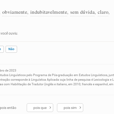
obviamente
indubitavelmente
sem dúvida
claro
,
,
,
,
,
 você ouviu.
m
Não
bro de 2023
ados me ajudou
studos Linguísticos pelo Programa de Pós-graduação em Estudos Linguísticos, ju
tração corresponde à Linguística Aplicada cuja linha de pesquisa é Lexicologia e L
s com Habilitação de Tradutor (inglês e italiano, em 2010; francês e espanhol, 
pois então
pois que
pois sim