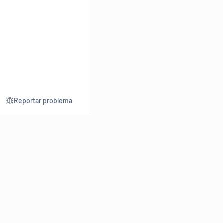
Reportar problema
Consultar
Escrev
Dicionário
Reescre
Sinônimos
Parafra
Conjugação
Corrigir