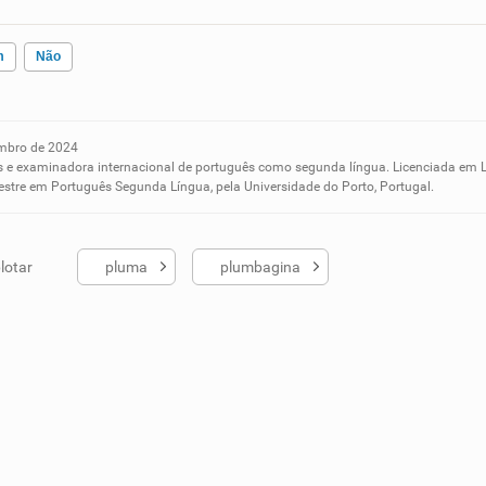
m
Não
bro de 2024
ados me ajudou
ês e examinadora internacional de português como segunda língua. Licenciada em 
mestre em Português Segunda Língua, pela Universidade do Porto, Portugal.
lotar
pluma
plumbagina