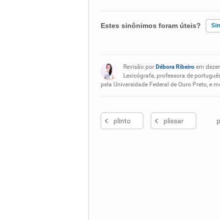
Estes sinônimos foram úteis?
Si
Existem sinônimos incorretos
Revisão por
Débora Ribeiro
em dezem
Nenhum dos sinônimos apresent
Lexicógrafa, professora de portugu
pela Universidade Federal de Ouro Preto, e 
Outro
plinto
plissar
p