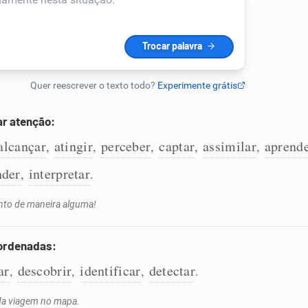
r atenção:
alcançar
atingir
perceber
captar
assimilar
aprend
,
,
,
,
,
nder
interpretar
,
.
nto de maneira alguma!
oordenadas:
ar
descobrir
identificar
detectar
,
,
,
.
 da viagem no mapa.