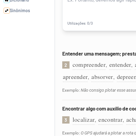
Sinônimos
Cata-letras
Conexões
Entender uma mensagem; presta
Caça-palavras
compreender
entender
,
,
2
apreender
absorver
depree
,
,
Exemplo:
Não consigo plotar esse assu
Dicionário
Encontrar algo com auxílio de c
Sinônimos
localizar
encontrar
ach
,
,
3
Exemplo:
O GPS ajudará a plotar a rota