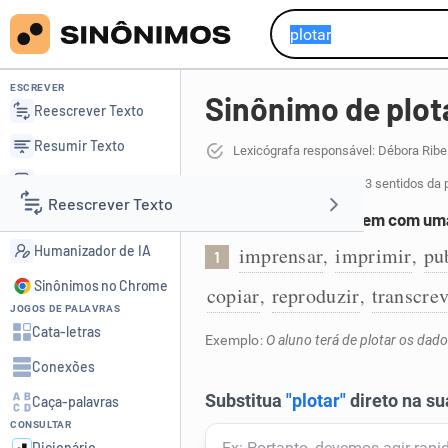
ESCREVER
Sinônimo de plot
Reescrever Texto
Resumir Texto
Lexicógrafa responsável: Débora Ribe
Corrigir Texto
31 sinônimos de plotar
para 3 sentidos da 
Reescrever Texto
Detector de IA
Reproduzir uma imagem com uma 
Humanizador de IA
imprensar
imprimir
pu
,
,
1
Resumir Texto
Sinônimos no Chrome
copiar
reproduzir
transcrev
,
,
JOGOS DE PALAVRAS
Corrigir Texto
Cata-letras
Exemplo:
O aluno terá de plotar os dado
Conexões
Detector de IA
Caça-palavras
CONSULTAR
Humanizador de IA
Dicionário