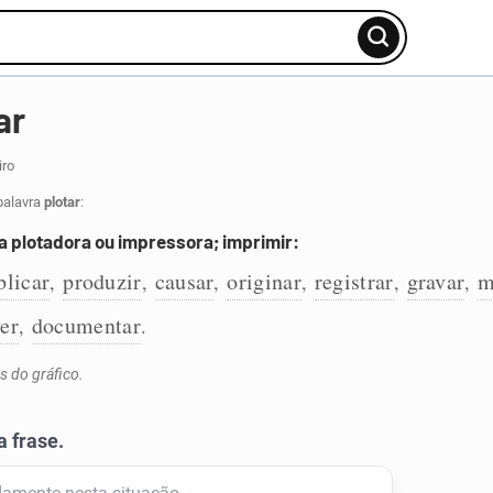
ar
iro
palavra
plotar
:
plotadora ou impressora; imprimir:
blicar
produzir
causar
originar
registrar
gravar
m
,
,
,
,
,
,
er
documentar
,
.
s do gráfico.