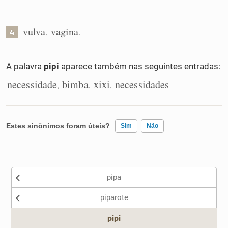
vulva
vagina
,
.
4
A palavra
pipi
aparece também nas seguintes entradas:
necessidade
bimba
xixi
necessidades
,
,
,
Estes sinônimos foram úteis?
Sim
Não
Existem sinônimos incorretos
pipa
Nenhum dos sinônimos apresentados me ajudou
piparote
Outro
pipi