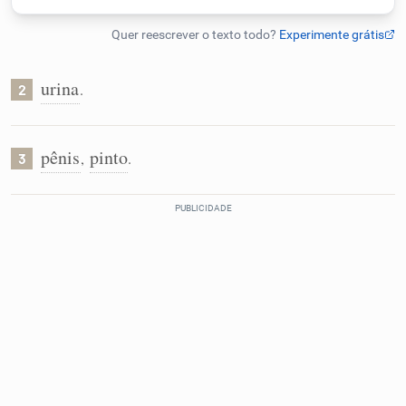
Humanizador de IA
urina
.
2
Cata-letras
pênis
pinto
,
.
3
Conexões
Caça-palavras
Dicionário
Sinônimos