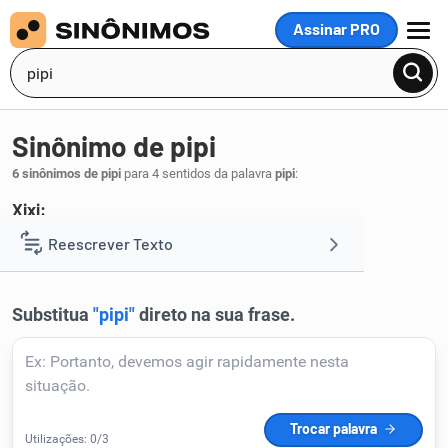
Assinar PRO
MENU
Sinônimo de pipi
6 sinônimos de pipi
para 4 sentidos da palavra
pipi
:
Xixi:
urina
Reescrever Texto
.
1
Resumir Texto
Corrigir Texto
Detector de IA