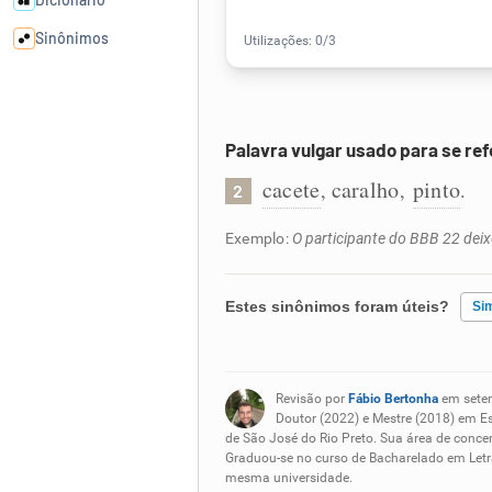
Sinônimos
Cata-letras
Palavra vulgar usado para se ref
Conexões
cacete
caralho
pinto
,
,
.
2
Caça-palavras
Exemplo:
O participante do BBB 22 dei
Estes sinônimos foram úteis?
Si
Dicionário
Existem sinônimos incorretos
Revisão por
Fábio Bertonha
em sete
Sinônimos
Nenhum dos sinônimos apresent
Doutor (2022) e Mestre (2018) em E
de São José do Rio Preto. Sua área de concen
Graduou-se no curso de Bacharelado em Letra
Outro
mesma universidade.