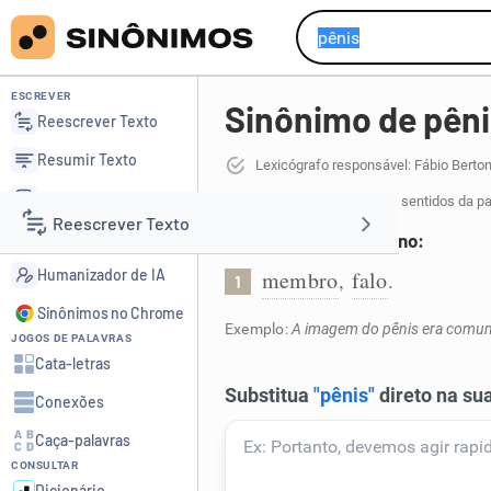
ESCREVER
Sinônimo de pêni
Reescrever Texto
Resumir Texto
Lexicógrafo responsável: Fábio Berto
Corrigir Texto
5 sinônimos de pênis
para 2 sentidos da p
Reescrever Texto
Detector de IA
Órgão sexual masculino:
Humanizador de IA
membro
falo
,
.
1
Resumir Texto
Sinônimos no Chrome
Exemplo:
A imagem do pênis era comum 
JOGOS DE PALAVRAS
Corrigir Texto
Cata-letras
Conexões
Detector de IA
Caça-palavras
CONSULTAR
Humanizador de IA
Dicionário