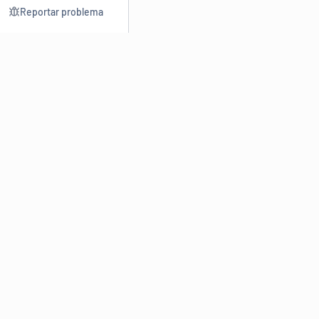
Reportar problema
Consultar
Escrev
Dicionário
Reescre
Sinônimos
Parafra
Conjugação
Corrigir
Antônimos
Resumir
O
Dicionário Online de Sinônimos
é parte do
Dicio.com.br
e
conta com mais de 30 mil sinônimos de palavras e de expressões
em português do Brasil.