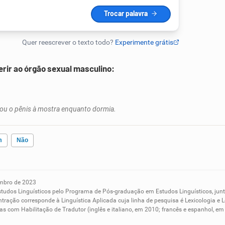
erir ao órgão sexual masculino:
xou o pênis à mostra enquanto dormia.
m
Não
mbro de 2023
ados me ajudou
studos Linguísticos pelo Programa de Pós-graduação em Estudos Linguísticos, ju
tração corresponde à Linguística Aplicada cuja linha de pesquisa é Lexicologia e L
s com Habilitação de Tradutor (inglês e italiano, em 2010; francês e espanhol, 