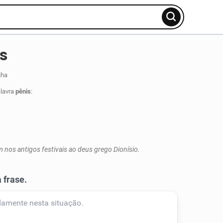
s
nha
alavra
pênis
:
nos antigos festivais ao deus grego Dionísio.