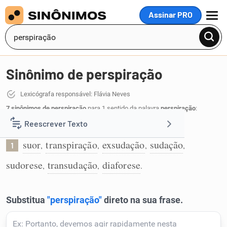
Assinar PRO
MENU
Sinônimo de perspiração
Lexicógrafa responsável: Flávia Neves
7 sinônimos de perspiração
para 1 sentido da palavra
perspiração
:
Reescrever Texto
Suor ou transpiração:
suor
transpiração
exsudação
sudação
,
,
,
,
1
Resumir Texto
sudorese
transudação
diaforese
,
,
.
Corrigir Texto
Detector de IA