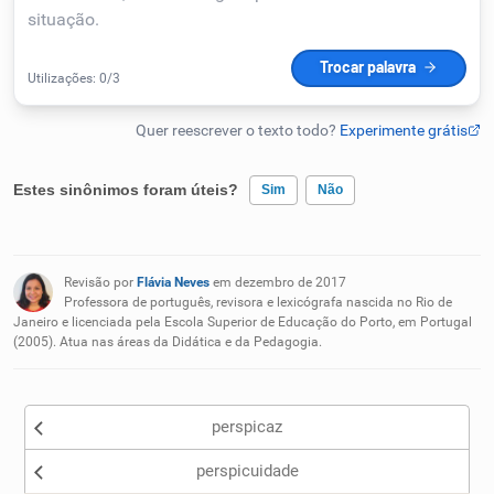
Humanizador de IA
Cata-letras
Estes sinônimos foram úteis?
Sim
Não
Conexões
Existem sinônimos incorretos
Caça-palavras
Revisão por
Flávia Neves
em dezembro de 2017
Nenhum dos sinônimos apresentados me ajudou
Professora de português, revisora e lexicógrafa nascida no Rio de
Janeiro e licenciada pela Escola Superior de Educação do Porto, em Portugal
(2005). Atua nas áreas da Didática e da Pedagogia.
Outro
Dicionário
perspicaz
Sinônimos
perspicuidade