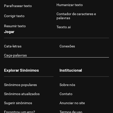
Humanizar texto
Parafrasear texto
Contador de caracteres e
Corrigir texto
palavras
Resumir texto
Texxto.ai
Jogar
Cata-letras
Conexões
Caça-palavras
Explorar Sinônimos
Institucional
Sinônimos populares
Sobre nós
Sinônimos atualizados
Contato
Sugerir sinônimos
Anunciar no site
Encontrou um erro?
Termos de uso