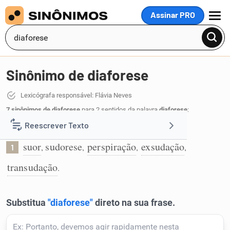
Assinar PRO
MENU
Sinônimo de diaforese
Lexicógrafa responsável: Flávia Neves
7 sinônimos de diaforese
para 2 sentidos da palavra
diaforese
:
Reescrever Texto
Transpiração intensa:
suor
sudorese
perspiração
exsudação
,
,
,
,
1
Resumir Texto
transudação
.
Corrigir Texto
Detector de IA