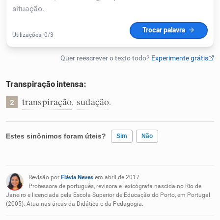
Humanizador de IA
Cata-letras
Transpiração intensa:
Conexões
transpiração
sudação
,
.
2
Caça-palavras
Estes sinônimos foram úteis?
Sim
Não
Existem sinônimos incorretos
Dicionário
Revisão por
Flávia Neves
em abril de 2017
Nenhum dos sinônimos apresentados me ajudou
Professora de português, revisora e lexicógrafa nascida no Rio de
Janeiro e licenciada pela Escola Superior de Educação do Porto, em Portugal
Sinônimos
(2005). Atua nas áreas da Didática e da Pedagogia.
Outro