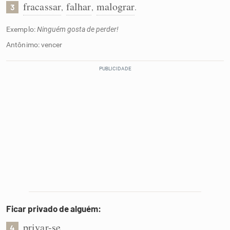
fracassar
falhar
malograr
,
,
.
3
Exemplo:
Ninguém gosta de perder!
Antônimo: vencer
Ficar privado de alguém:
privar-se
.
4