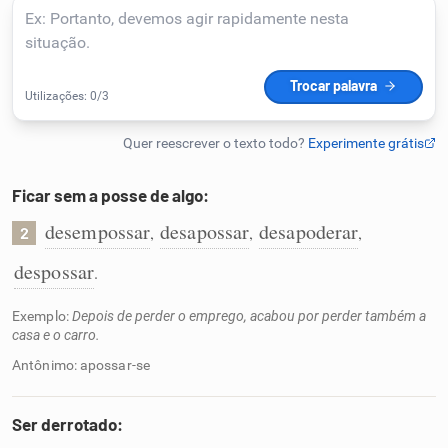
Humanizador de IA
Cata-letras
Conexões
Ficar sem a posse de algo:
desempossar
desapossar
desapoderar
,
,
,
2
Caça-palavras
despossar
.
Exemplo:
Depois de perder o emprego, acabou por perder também a
casa e o carro.
Dicionário
Antônimo: apossar-se
Sinônimos
Ser derrotado: