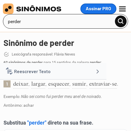
Assinar PRO
MENU
Sinônimo de perder
Lexicógrafa responsável: Flávia Neves
62 sinônimos de perder
para 15 sentidos da palavra
perder
:
Reescrever Texto
Ficar sem algo sem querer:
deixar
largar
esquecer
sumir
extraviar-se
,
,
,
,
.
1
Resumir Texto
Exemplo:
Não sei como fui perder meu anel de noivado.
Corrigir Texto
Antônimo: achar
Detector de IA