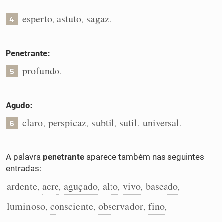
esperto
astuto
sagaz
,
,
.
4
Penetrante:
profundo
.
5
Agudo:
claro
perspicaz
subtil
sutil
universal
,
,
,
,
.
6
A palavra
penetrante
aparece também nas seguintes
entradas:
ardente
acre
aguçado
alto
vivo
baseado
,
,
,
,
,
,
luminoso
consciente
observador
fino
,
,
,
,