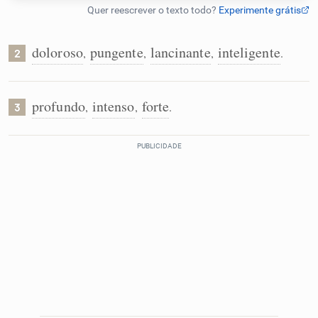
Humanizador de IA
doloroso
pungente
lancinante
inteligente
,
,
,
.
2
Cata-letras
profundo
intenso
forte
,
,
.
3
Conexões
Caça-palavras
Dicionário
Sinônimos