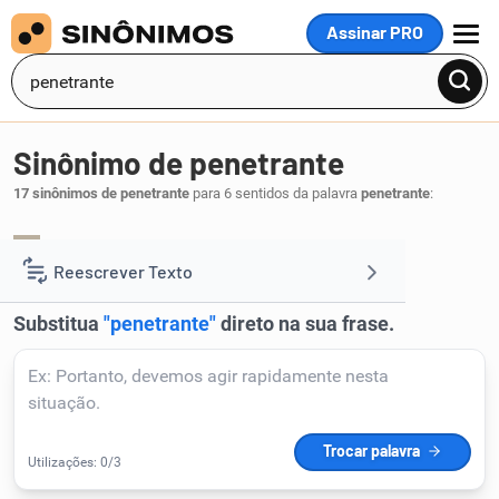
Assinar PRO
MENU
Sinônimo de penetrante
17 sinônimos de penetrante
para 6 sentidos da palavra
penetrante
:
penetrador
.
1
Reescrever Texto
Resumir Texto
Corrigir Texto
Detector de IA