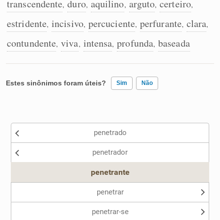
transcendente
duro
aquilino
arguto
certeiro
,
,
,
,
,
estridente
incisivo
percuciente
perfurante
clara
,
,
,
,
,
contundente
viva
intensa
profunda
baseada
,
,
,
,
Estes sinônimos foram úteis?
Sim
Não
Existem sinônimos incorretos
penetrado
Nenhum dos sinônimos apresentados me ajudou
penetrador
Outro
penetrante
penetrar
penetrar-se