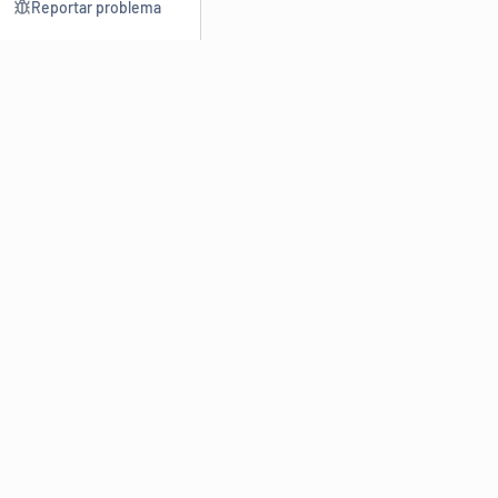
Reportar problema
Consultar
Escrev
Dicionário
Reescre
Sinônimos
Parafra
Conjugação
Corrigir
Antônimos
Resumir
O
Dicionário Online de Sinônimos
é parte do
Dicio.com.br
e
conta com mais de 30 mil sinônimos de palavras e de expressões
em português do Brasil.