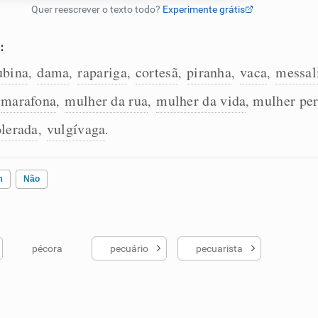
:
ubina
dama
rapariga
cortesã
piranha
vaca
messal
,
,
,
,
,
,
marafona
mulher da rua
mulher da vida
mulher per
,
,
,
olerada
vulgívaga
,
.
m
Não
pécora
pecuário
pecuarista
ados me ajudou