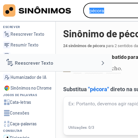
ESCREVER
Sinônimo de péc
Reescrever Texto
Resumir Texto
24 sinônimos de pécora
para 2 sentidos da
Corrigir Texto
Animal quadrúpede abatido par
Reescrever Texto
Detector de IA
rês
animal
bicho
,
,
.
1
Humanizador de IA
Resumir Texto
Sinônimos no Chrome
JOGOS DE PALAVRAS
Corrigir Texto
Cata-letras
Conexões
Detector de IA
Caça-palavras
CONSULTAR
Humanizador de IA
Dicionário