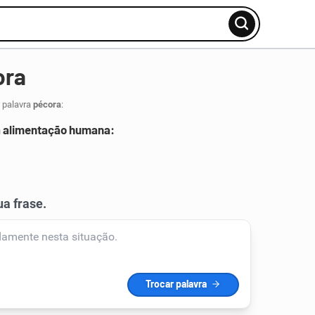
ora
 palavra
pécora
:
a alimentação humana: