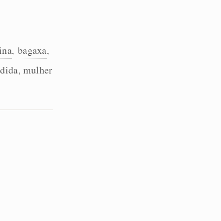
ina
bagaxa
,
,
dida
mulher
,