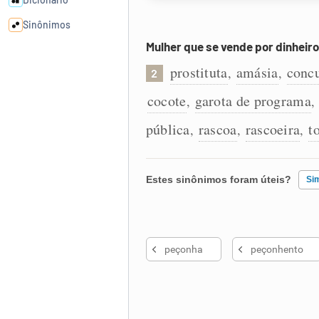
Sinônimos
Mulher que se vende por dinheiro
Cata-letras
prostituta
amásia
conc
,
,
2
cocote
garota de programa
,
,
Conexões
pública
rascoa
rascoeira
t
,
,
,
Caça-palavras
Estes sinônimos foram úteis?
Si
Existem sinônimos incorretos
Dicionário
peçonha
peçonhento
Nenhum dos sinônimos apresent
Sinônimos
Outro