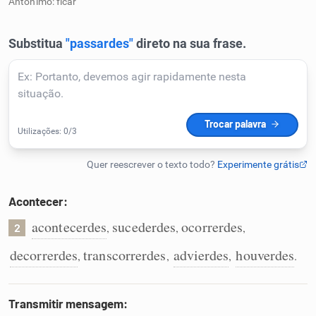
Antônimo: ficar
Humanizador de IA
Cata-letras
Conexões
Caça-palavras
Acontecer:
acontecerdes
sucederdes
ocorrerdes
,
,
,
2
Dicionário
decorrerdes
transcorrerdes
advierdes
houverdes
,
,
,
.
Sinônimos
Transmitir mensagem: