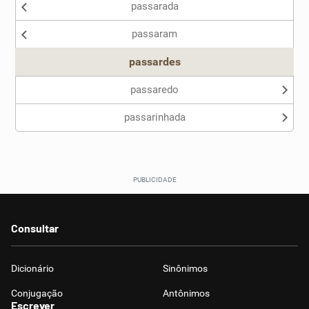
passarada
Nenhum dos sinônimos apresentados me ajudou
passaram
Outro
passardes
passaredo
passarinhada
Consultar
Dicionário
Sinônimos
Conjugação
Antônimos
Escrever