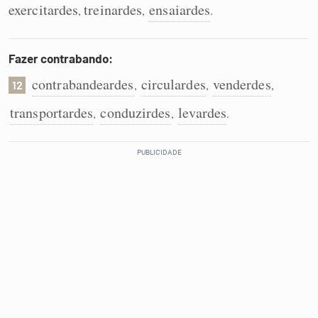
exercitardes
treinardes
ensaiardes
,
,
.
Fazer contrabando:
contrabandeardes
circulardes
venderdes
,
,
,
12
transportardes
conduzirdes
levardes
,
,
.