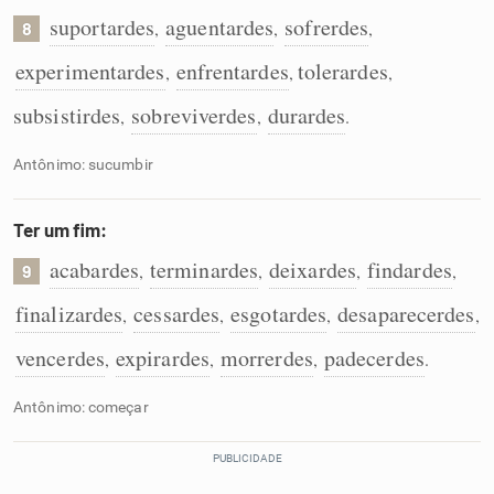
suportardes
aguentardes
sofrerdes
,
,
,
8
experimentardes
enfrentardes
tolerardes
,
,
,
subsistirdes
sobreviverdes
durardes
,
,
.
Antônimo: sucumbir
Ter um fim:
acabardes
terminardes
deixardes
findardes
,
,
,
,
9
finalizardes
cessardes
esgotardes
desaparecerdes
,
,
,
,
vencerdes
expirardes
morrerdes
padecerdes
,
,
,
.
Antônimo: começar