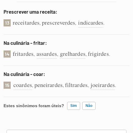
Prescrever uma receita:
receitardes
prescreverdes
indicardes
,
,
.
13
Na culinária - fritar:
fritardes
assardes
grelhardes
frigirdes
,
,
,
.
14
Na culinária - coar:
coardes
peneirardes
filtrardes
joeirardes
,
,
,
.
15
Estes sinônimos foram úteis?
Sim
Não
Existem sinônimos incorretos