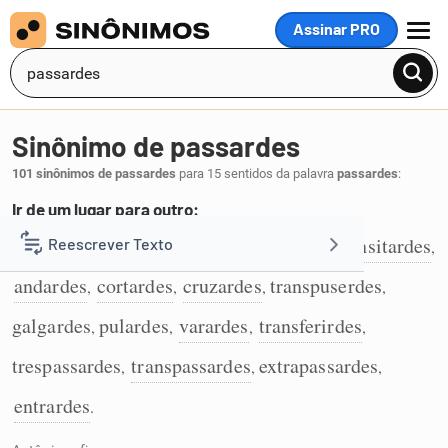
Assinar PRO
MENU
Sinônimo de passardes
101 sinônimos de passardes
para 15 sentidos da palavra
passardes
:
Ir de um lugar para outro:
fordes
atravessardes
percorrerdes
transitardes
Reescrever Texto
,
,
,
,
1
andardes
cortardes
cruzardes
transpuserdes
,
,
,
,
Resumir Texto
galgardes
pulardes
varardes
transferirdes
,
,
,
,
Corrigir Texto
trespassardes
transpassardes
extrapassardes
,
,
,
entrardes
.
Detector de IA