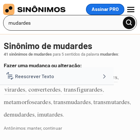
Assinar PRO
MENU
Sinônimo de mudardes
41 sinônimos de mudardes
para 5 sentidos da palavra
mudardes
:
Fazer uma mudança ou alteração:
modificardes
alterardes
transformardes
Reescrever Texto
,
,
,
1
virardes
converterdes
transfigurardes
,
,
,
Resumir Texto
metamorfoseardes
transmudardes
transmutardes
,
,
,
Corrigir Texto
demudardes
imutardes
,
.
Antônimos: manter, continuar
Detector de IA