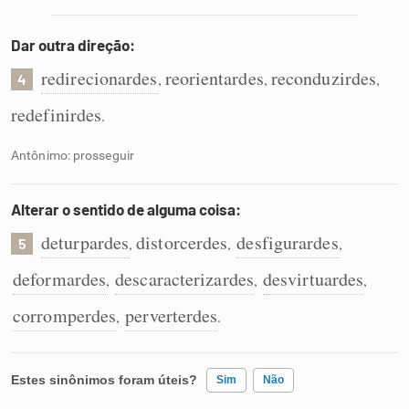
Dar outra direção:
redirecionardes
reorientardes
reconduzirdes
,
,
,
4
redefinirdes
.
Antônimo: prosseguir
Alterar o sentido de alguma coisa:
deturpardes
distorcerdes
desfigurardes
,
,
,
5
deformardes
descaracterizardes
desvirtuardes
,
,
,
corromperdes
perverterdes
,
.
Estes sinônimos foram úteis?
Sim
Não