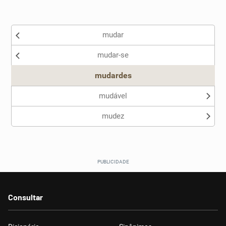
Existem sinônimos incorretos
mudar
Nenhum dos sinônimos apresentados me ajudou
mudar-se
Outro
mudardes
mudável
mudez
Consultar