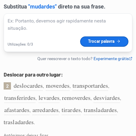
Humanizador de IA
Cata-letras
Conexões
Deslocar para outro lugar:
Caça-palavras
deslocardes
moverdes
transportardes
,
,
,
2
transferirdes
levardes
removerdes
desviardes
,
,
,
,
Dicionário
afastardes
arredardes
tirardes
transladardes
,
,
,
,
trasladardes
.
Sinônimos
Antônimos: deixar, ficar