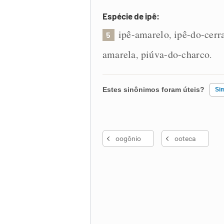
Espécie de ipê:
ipê-amarelo
ipê-do-cerr
,
5
amarela
piúva-do-charco
,
.
Estes sinônimos foram úteis?
Si
Existem sinônimos incorretos
oogônio
ooteca
Nenhum dos sinônimos apresent
Outro