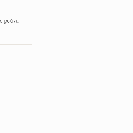
o
peúva-
,