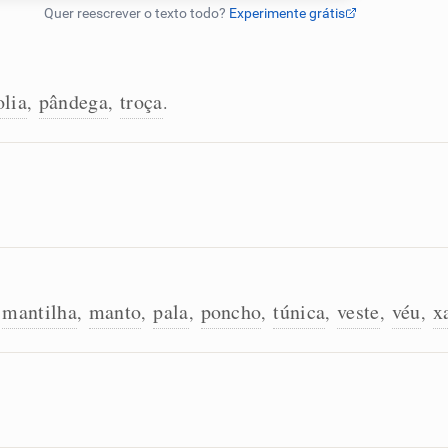
olia
pândega
troça
,
,
.
mantilha
manto
pala
poncho
túnica
veste
véu
x
,
,
,
,
,
,
,
,