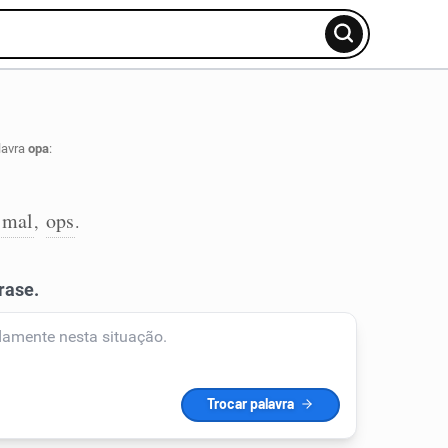
lavra
opa
:
 mal
ops
,
.