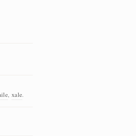
aile
xale
,
.