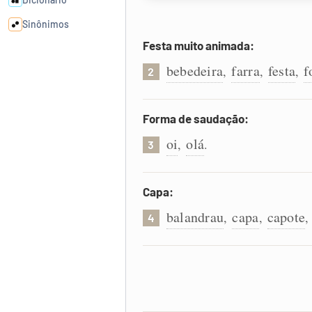
Sinônimos
Festa muito animada:
Cata-letras
bebedeira
farra
festa
f
,
,
,
2
Conexões
Forma de saudação:
oi
olá
,
.
Caça-palavras
3
Capa:
balandrau
capa
capote
,
,
4
Dicionário
Sinônimos