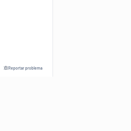
Reportar problema
Consultar
Escrev
Dicionário
Reescre
Sinônimos
Parafra