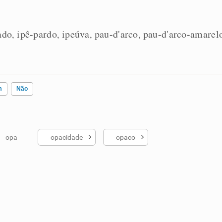
ado
ipê-pardo
ipeúva
pau-d'arco
pau-d'arco-amarel
,
,
,
,
m
Não
opa
opacidade
opaco
ados me ajudou