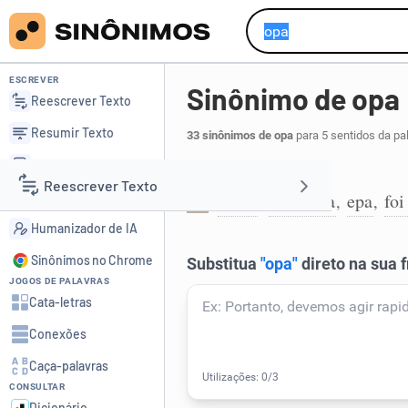
ESCREVER
Sinônimo de opa
Reescrever Texto
Resumir Texto
33 sinônimos de opa
para 5 sentidos da pa
Corrigir Texto
Interjeição:
Reescrever Texto
Detector de IA
bolas
desculpa
epa
foi
,
,
,
1
Humanizador de IA
Resumir Texto
Sinônimos no Chrome
JOGOS DE PALAVRAS
Corrigir Texto
Cata-letras
Conexões
Detector de IA
Caça-palavras
CONSULTAR
Humanizador de IA
Dicionário