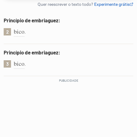
Humanizador de IA
Princípio de embriaguez:
bico
.
2
Cata-letras
Princípio de embriaguez:
Conexões
bico
.
3
Caça-palavras
Dicionário
Sinônimos