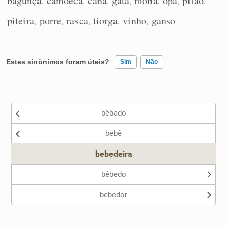
bagunça
camoeca
cana
gata
mona
opa
pifão
,
,
,
,
,
,
,
piteira
porre
rasca
tiorga
vinho
ganso
,
,
,
,
,
Estes sinônimos foram úteis?
Sim
Não
Existem sinônimos incorretos
bêbado
Nenhum dos sinônimos apresentados me ajudou
bebê
Outro
bebedeira
bêbedo
bebedor