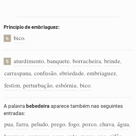
Princípio de embriaguez:
bico
.
4
aturdimento
banquete
borracheira
brinde
,
,
,
,
5
carraspana
confusão
ebriedade
embriaguez
,
,
,
,
festim
perturbação
esbórnia
bico
,
,
,
.
A palavra
bebedeira
aparece também nas seguintes
entradas:
pua
farra
peludo
prego
fogo
porco
chuva
água
,
,
,
,
,
,
,
,