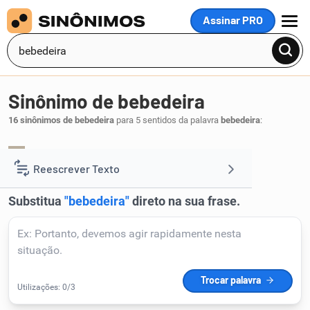
Assinar PRO
MENU
Sinônimo de bebedeira
16 sinônimos de bebedeira
para 5 sentidos da palavra
bebedeira
:
pileque
.
1
Reescrever Texto
Resumir Texto
Corrigir Texto
Detector de IA