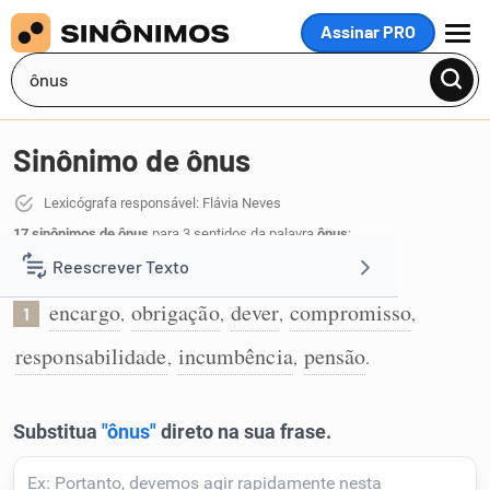
Assinar PRO
MENU
Sinônimo de ônus
Lexicógrafa responsável: Flávia Neves
17 sinônimos de ônus
para 3 sentidos da palavra
ônus
:
Reescrever Texto
Encargo ou obrigação:
encargo
obrigação
dever
compromisso
,
,
,
,
1
Resumir Texto
responsabilidade
incumbência
pensão
,
,
.
Corrigir Texto
Detector de IA