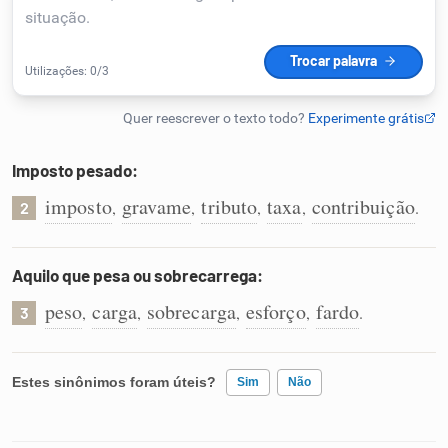
Humanizador de IA
Cata-letras
Imposto pesado:
Conexões
imposto
gravame
tributo
taxa
contribuição
,
,
,
,
.
2
Caça-palavras
Aquilo que pesa ou sobrecarrega:
peso
carga
sobrecarga
esforço
fardo
,
,
,
,
.
3
Dicionário
Estes sinônimos foram úteis?
Sim
Não
Sinônimos
Existem sinônimos incorretos