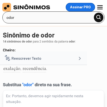
Assinar PRO
MENU
Sinônimo de odor
14 sinônimos de odor
para 2 sentidos da palavra
odor
:
Cheiro:
olfato
cheiro
emanação
olência
faro
Reescrever Texto
,
,
,
,
,
1
exalação
recendência
,
.
Resumir Texto
Corrigir Texto
Detector de IA