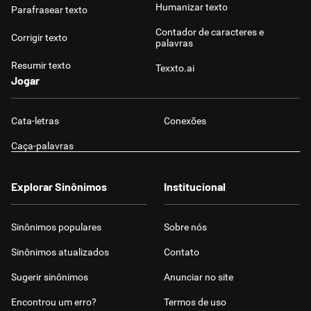
Humanizar texto
Parafrasear texto
Contador de caracteres e
Corrigir texto
palavras
Resumir texto
Texxto.ai
Jogar
Cata-letras
Conexões
Caça-palavras
Explorar Sinônimos
Institucional
Sinônimos populares
Sobre nós
Sinônimos atualizados
Contato
Sugerir sinônimos
Anunciar no site
Encontrou um erro?
Termos de uso