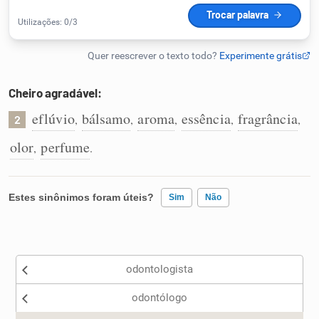
Humanizador de IA
Cheiro agradável:
Cata-letras
eflúvio
bálsamo
aroma
essência
fragrância
,
,
,
,
,
2
Conexões
olor
perfume
,
.
Caça-palavras
Estes sinônimos foram úteis?
Sim
Não
Existem sinônimos incorretos
Dicionário
odontologista
Nenhum dos sinônimos apresentados me ajudou
Sinônimos
odontólogo
Outro