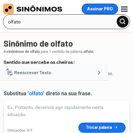
Assinar PRO
MENU
Sinônimo de olfato
6 sinônimos de olfato
para 1 sentido da palavra
olfato
:
Sentido que percebe os cheiros:
vento
cheiro
faro
nariz
olfação
ventas
Reescrever Texto
,
,
,
,
,
.
1
Resumir Texto
Corrigir Texto
Detector de IA