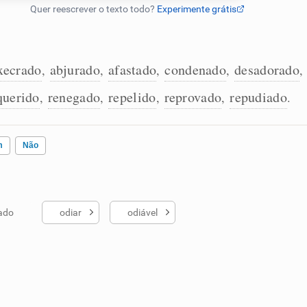
xecrado
abjurado
afastado
condenado
desadorado
,
,
,
,
,
querido
renegado
repelido
reprovado
repudiado
,
,
,
,
.
m
Não
ado
odiar
odiável
ados me ajudou