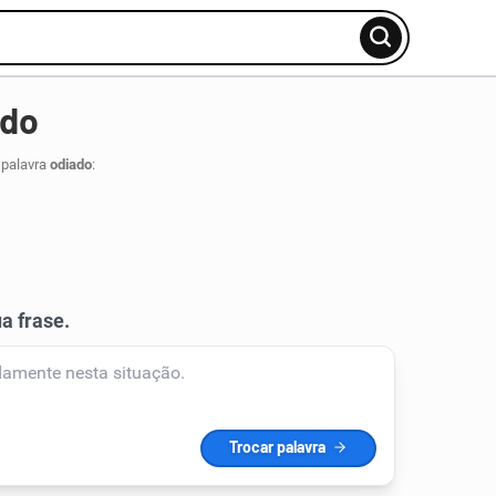
ado
 palavra
odiado
: