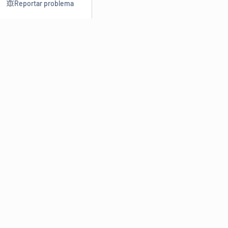
Reportar problema
Consultar
Escrev
Dicionário
Reescre
Sinônimos
Parafra
Conjugação
Corrigir
Antônimos
Resumir
O
Dicionário Online de Sinônimos
é parte do
Dicio.com.br
e
conta com mais de 30 mil sinônimos de palavras e de expressões
em português do Brasil.