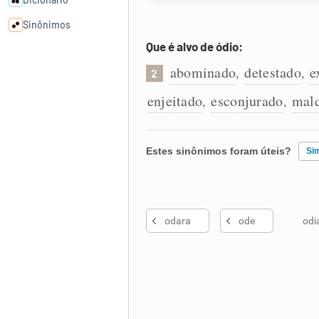
Sinônimos
Que é alvo de ódio:
Cata-letras
abominado
detestado
e
,
,
2
enjeitado
esconjurado
mal
,
,
Conexões
Caça-palavras
Estes sinônimos foram úteis?
Si
Existem sinônimos incorretos
odara
ode
odi
Nenhum dos sinônimos apresent
Dicionário
Outro
Sinônimos