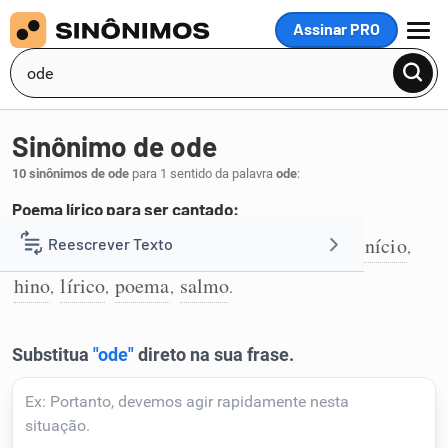
Assinar PRO
MENU
Sinônimo de ode
10 sinônimos de ode
para 1 sentido da palavra
ode
:
Poema lírico para ser cantado:
poesia
ária
canção
cântico
canto
epinício
Reescrever Texto
,
,
,
,
,
,
1
hino
lírico
poema
salmo
,
,
,
.
Resumir Texto
Corrigir Texto
Detector de IA