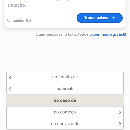
Humanizador de IA
Cata-letras
Conexões
Caça-palavras
no âmbito de
no-break
no caso de
Dicionário
no começo
Sinônimos
no convívio de