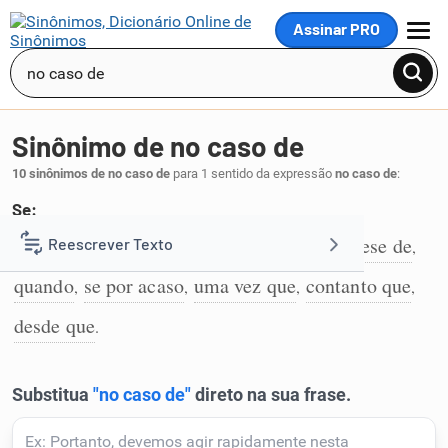
Assinar PRO
MENU
Sinônimo de no caso de
10 sinônimos de no caso de
para 1 sentido da expressão
no caso de
:
Se:
se
caso
se porventura
acaso
na hipótese de
Reescrever Texto
,
,
,
,
,
1
quando
se por acaso
uma vez que
contanto que
,
,
,
,
Resumir Texto
desde que
.
Corrigir Texto
Detector de IA