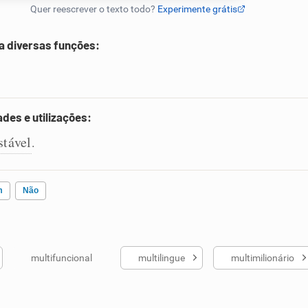
a diversas funções:
des e utilizações:
stável
.
m
Não
multifuncional
multilingue
multimilionário
ados me ajudou