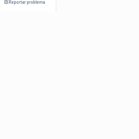
Reportar problema
Consultar
Escrev
Dicionário
Reescre
Sinônimos
Parafra
Conjugação
Corrigir
Antônimos
Resumir
O
Dicionário Online de Sinônimos
é parte do
Dicio.com.br
e
conta com mais de 30 mil sinônimos de palavras e de expressões
em português do Brasil.