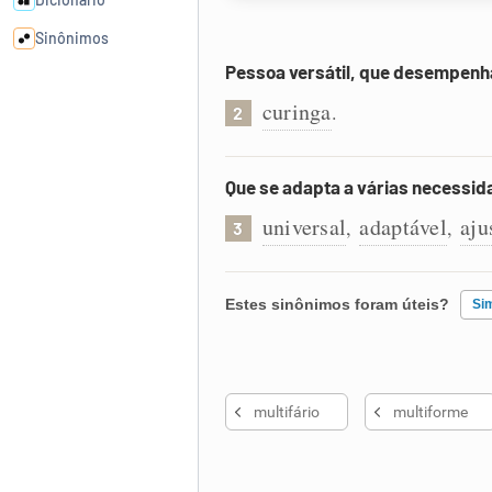
Sinônimos
Pessoa versátil, que desempenh
Cata-letras
curinga
.
2
Conexões
Que se adapta a várias necessida
universal
adaptável
aju
,
,
Caça-palavras
3
Estes sinônimos foram úteis?
Si
Dicionário
Existem sinônimos incorretos
Sinônimos
multifário
multiforme
Nenhum dos sinônimos apresent
Outro