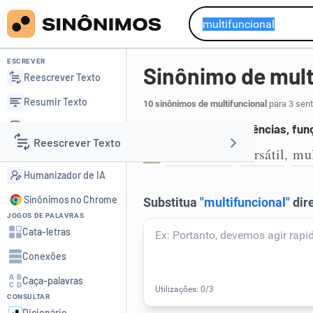
ESCREVER
Sinônimo de mult
Reescrever Texto
Resumir Texto
10 sinônimos de multifuncional
para 3 sent
Corrigir Texto
Que possui várias valências, fun
Reescrever Texto
Detector de IA
polivalente
versátil
mul
,
,
1
Humanizador de IA
Resumir Texto
Sinônimos no Chrome
JOGOS DE PALAVRAS
Corrigir Texto
Cata-letras
Conexões
Detector de IA
Caça-palavras
CONSULTAR
Humanizador de IA
Dicionário