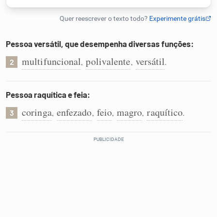
Humanizador de IA
Pessoa versátil, que desempenha diversas funções:
multifuncional
polivalente
versátil
,
,
.
2
Cata-letras
Conexões
Pessoa raquítica e feia:
coringa
enfezado
feio
magro
raquítico
,
,
,
,
.
3
Caça-palavras
Dicionário
Sinônimos