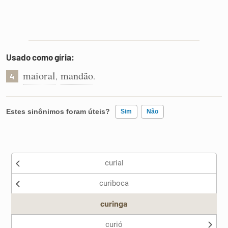
Usado como gíria:
maioral
mandão
,
.
4
Estes sinônimos foram úteis?
Sim
Não
Existem sinônimos incorretos
curial
Nenhum dos sinônimos apresentados me ajudou
curiboca
Outro
curinga
curió