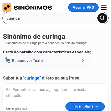
Assinar PRO
MENU
Sinônimo de curinga
15 sinônimos de curinga
para 4 sentidos da palavra
curinga
:
Carta do baralho com características especiais:
curingão
basto
dunga
joker
melé
Reescrever Texto
,
,
,
,
.
1
Resumir Texto
Corrigir Texto
Detector de IA