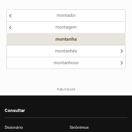
Existem sinônimos incorretos
montador
Nenhum dos sinônimos apresentados me ajudou
montagem
Outro
montanha
montanhês
montanhoso
Consultar
Dicionário
Sinônimos