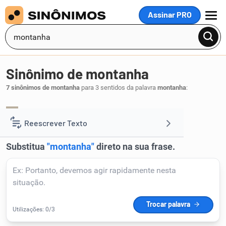
Assinar PRO
MENU
Sinônimo de montanha
7 sinônimos de montanha
para 3 sentidos da palavra
montanha
:
cordilheira
espinhaço
,
.
1
Reescrever Texto
Resumir Texto
Corrigir Texto
Detector de IA