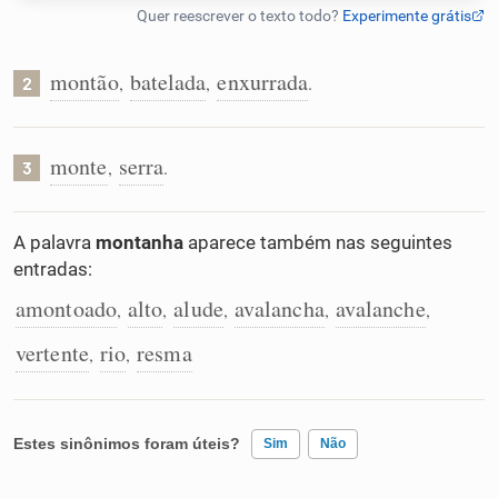
Humanizador de IA
montão
batelada
enxurrada
,
,
.
2
Cata-letras
monte
serra
,
.
3
Conexões
A palavra
montanha
aparece também nas seguintes
entradas:
Caça-palavras
amontoado
alto
alude
avalancha
avalanche
,
,
,
,
,
vertente
rio
resma
,
,
Dicionário
Estes sinônimos foram úteis?
Sim
Não
Sinônimos