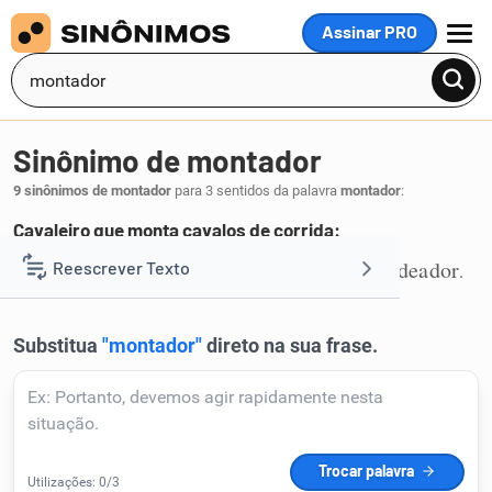
Assinar PRO
MENU
Sinônimo de montador
9 sinônimos de montador
para 3 sentidos da palavra
montador
:
Cavaleiro que monta cavalos de corrida:
jóquei
montaria
piloto
cavalgador
redeador
Reescrever Texto
,
,
,
,
.
1
Resumir Texto
Corrigir Texto
Detector de IA