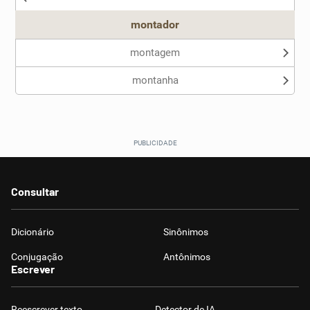
montador
montagem
montanha
Consultar
Dicionário
Sinônimos
Conjugação
Antônimos
Escrever
Reescrever texto
Detector de IA