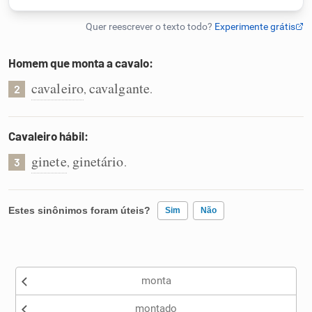
Humanizador de IA
Homem que monta a cavalo:
cavaleiro
cavalgante
,
.
2
Cata-letras
Conexões
Cavaleiro hábil:
ginete
ginetário
,
.
3
Caça-palavras
Estes sinônimos foram úteis?
Sim
Não
Dicionário
Existem sinônimos incorretos
monta
Nenhum dos sinônimos apresentados me ajudou
Sinônimos
montado
Outro