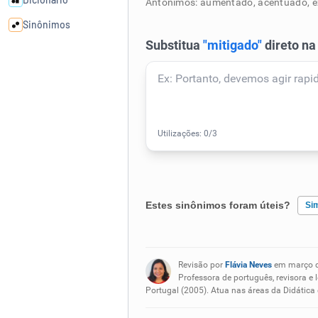
Antônimos: aumentado, acentuado, ex
Sinônimos
Cata-letras
Conexões
Caça-palavras
Estes sinônimos foram úteis?
Si
Dicionário
Existem sinônimos incorretos
Sinônimos
Revisão por
Flávia Neves
em março 
Nenhum dos sinônimos apresent
Professora de português, revisora e 
Portugal (2005). Atua nas áreas da Didática
Outro