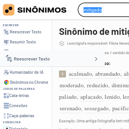
ESCREVER
Sinônimo de mit
Reescrever Texto
Resumir Texto
Lexicógrafa responsável: Flávia Neve
Corrigir Texto
31 sinônimos de mitigado
para 1 sentido d
Reescrever Texto
Detector de IA
Tornado menos intenso:
Humanizador de IA
acalmado
abrandado
al
,
,
1
Resumir Texto
Sinônimos no Chrome
moderado
reduzido
diminu
,
,
JOGOS DE PALAVRAS
Corrigir Texto
paliado
aplacado
lenido
le
Cata-letras
,
,
,
Conexões
serenado
sossegado
pacifi
,
,
Detector de IA
Caça-palavras
Exemplo:
Uma antiga fotografia tem mi
CONSULTAR
Humanizador de IA
Dicionário