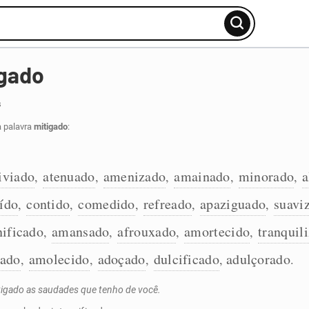
igado
s
a palavra
mitigado
:
iviado
atenuado
amenizado
amainado
minorado
a
,
,
,
,
,
ído
contido
comedido
refreado
apaziguado
suavi
,
,
,
,
,
nificado
amansado
afrouxado
amortecido
tranquil
,
,
,
,
cado
amolecido
adoçado
dulcificado
adulçorado
,
,
,
,
.
tigado as saudades que tenho de você.