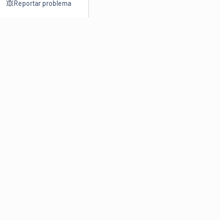
Reportar problema
Consultar
Escrev
Dicionário
Reescre
Sinônimos
Parafra
Conjugação
Corrigir
Antônimos
Resumir
O
Dicionário Online de Sinônimos
é parte do
Dicio.com.br
e
conta com mais de 30 mil sinônimos de palavras e de expressões
em português do Brasil.