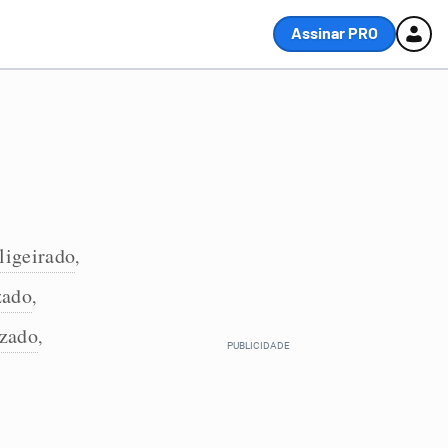
Assinar PRO
ligeirado
,
zado
,
izado
,