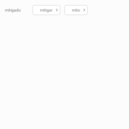
mitigado
mitigar
mito