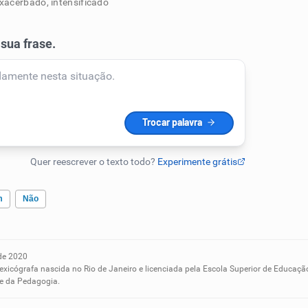
acerbado, intensificado
m
Não
de 2020
ados me ajudou
lexicógrafa nascida no Rio de Janeiro e licenciada pela Escola Superior de Educaçã
 e da Pedagogia.