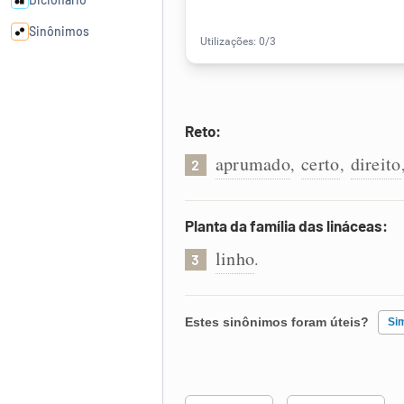
Sinônimos
Cata-letras
Reto:
Conexões
aprumado
certo
direito
,
,
2
Caça-palavras
Planta da família das lináceas:
linho
.
3
Dicionário
Estes sinônimos foram úteis?
Si
Sinônimos
Existem sinônimos incorretos