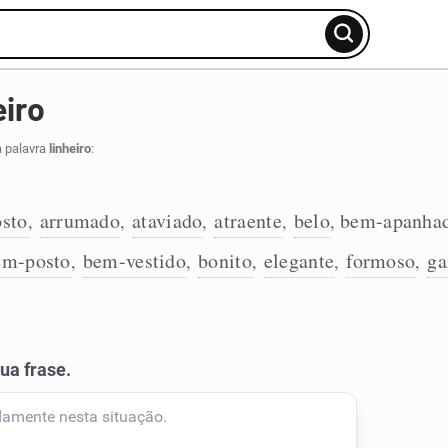
eiro
a palavra
linheiro
:
osto
arrumado
ataviado
atraente
belo
bem-apanha
,
,
,
,
,
em-posto
bem-vestido
bonito
elegante
formoso
ga
,
,
,
,
,