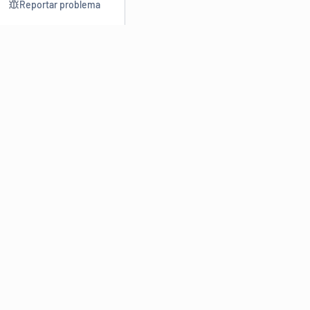
Reportar problema
Consultar
Escrev
Dicionário
Reescre
Sinônimos
Parafra
Conjugação
Corrigir
Antônimos
Resumir
O
Dicionário Online de Sinônimos
é parte do
Dicio.com.br
e
conta com mais de 30 mil sinônimos de palavras e de expressões
em português do Brasil.