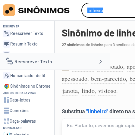
ESCREVER
Sinônimo de linh
Reescrever Texto
Resumir Texto
27 sinônimos de linheiro
para 3 sentidos d
Corrigir Texto
Elegante:
Reescrever Texto
Detector de IA
alinhado
apessoado
ap
,
,
1
Humanizador de IA
apessoado
bem-parecido
b
,
,
Resumir Texto
Sinônimos no Chrome
janota
lindo
vistoso
,
,
.
JOGOS DE PALAVRAS
Corrigir Texto
Cata-letras
Conexões
Detector de IA
Caça-palavras
CONSULTAR
Humanizador de IA
Dicionário