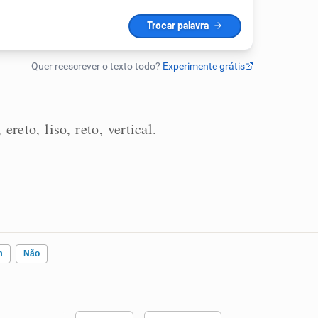
ereto
liso
reto
vertical
,
,
,
,
.
m
Não