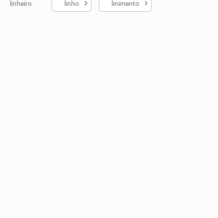
linheiro
linho
linimento
ados me ajudou