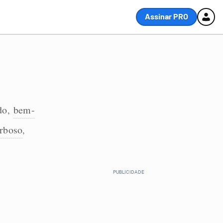
Assinar PRO
do
bem-
,
rboso
,