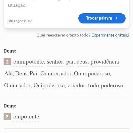
Humanizador de IA
Cata-letras
Deus:
Conexões
omnipotente
senhor
pai
deus
providência
,
,
,
,
,
2
Alá
Deus-Pai
Omnicriador
Omnipoderoso
,
,
,
,
Caça-palavras
Onicriador
Onipoderoso
criador
todo-poderoso
,
,
,
.
Deus:
Dicionário
onipotente
.
3
Sinônimos