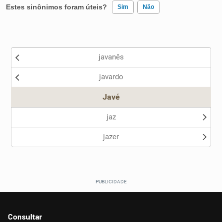
Estes sinônimos foram úteis?
Sim
Não
Existem sinônimos incorretos
javanês
Nenhum dos sinônimos apresentados me ajudou
javardo
Outro
Javé
jaz
jazer
Consultar