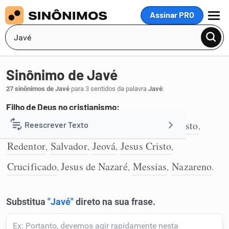
Assinar PRO
MENU
Sinônimo de Javé
27 sinônimos de Javé
para 3 sentidos da palavra
Javé
:
Filho de Deus no cristianismo:
Jesus
divindade
eterno
altíssimo
Cristo
Reescrever Texto
,
,
,
,
,
1
Redentor
Salvador
Jeová
Jesus Cristo
,
,
,
,
Resumir Texto
Crucificado
Jesus de Nazaré
Messias
Nazareno
,
,
,
.
Corrigir Texto
Detector de IA