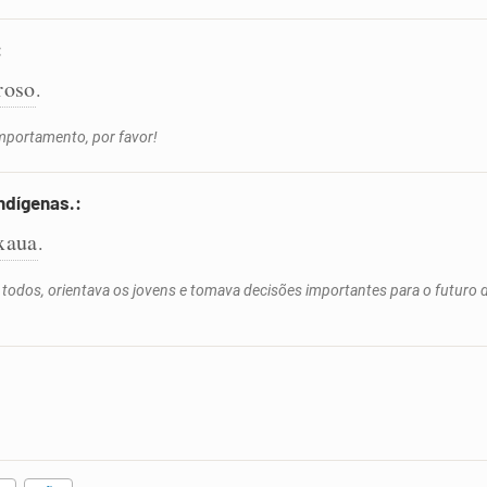
:
roso
.
portamento, por favor!
ndígenas.:
xaua
.
or todos, orientava os jovens e tomava decisões importantes para o futuro 