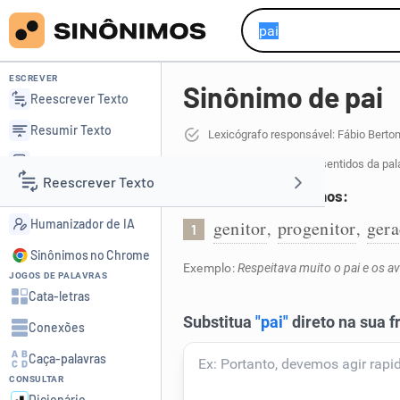
ESCREVER
Sinônimo de pai
Reescrever Texto
Resumir Texto
Lexicógrafo responsável: Fábio Berto
Corrigir Texto
33 sinônimos de pai
para 8 sentidos da pal
Reescrever Texto
Detector de IA
Homem que gerou filhos:
Humanizador de IA
genitor
progenitor
gera
,
,
1
Resumir Texto
Sinônimos no Chrome
Exemplo:
Respeitava muito o pai e os a
JOGOS DE PALAVRAS
Corrigir Texto
Cata-letras
Conexões
Detector de IA
Caça-palavras
CONSULTAR
Humanizador de IA
Dicionário