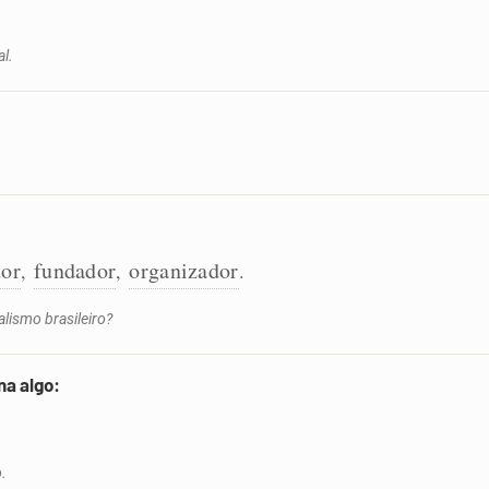
al.
dor
fundador
organizador
,
,
.
lismo brasileiro?
na algo:
o.