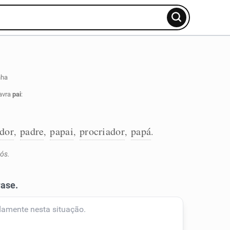
nha
avra
pai
:
dor
padre
papai
procriador
papá
,
,
,
,
.
vós.