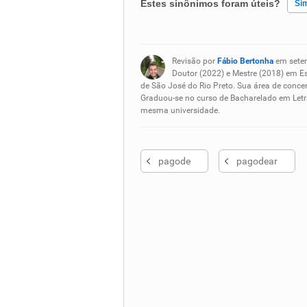
Estes sinônimos foram úteis?
Si
Existem sinônimos incorretos
Revisão por
Fábio Bertonha
em sete
Nenhum dos sinônimos apresent
Doutor (2022) e Mestre (2018) em E
de São José do Rio Preto. Sua área de concen
Graduou-se no curso de Bacharelado em Letra
Outro
mesma universidade.
pagode
pagodear