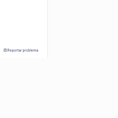
Reportar problema
Consultar
Escrev
Dicionário
Reescre
Sinônimos
Parafra
Conjugação
Corrigir