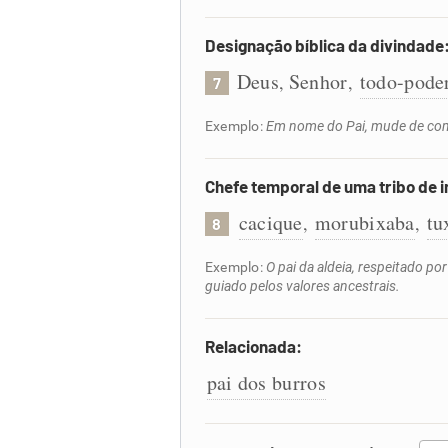
Designação bíblica da divindade
Deus
Senhor
todo-pode
,
,
7
Exemplo:
Em nome do Pai, mude de com
Chefe temporal de uma tribo de i
cacique
morubixaba
tu
,
,
8
Exemplo:
O pai da aldeia, respeitado p
guiado pelos valores ancestrais.
Relacionada:
pai dos burros