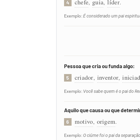
chefe
guia
líder
,
,
.
4
Exemplo:
É considerado um pai espiritu
Pessoa que cria ou funda algo:
criador
inventor
inicia
,
,
5
Exemplo:
Você sabe quem é o pai do Rea
Aquilo que causa ou que determi
motivo
origem
,
.
6
Exemplo:
O ciúme foi o pai da separaçã