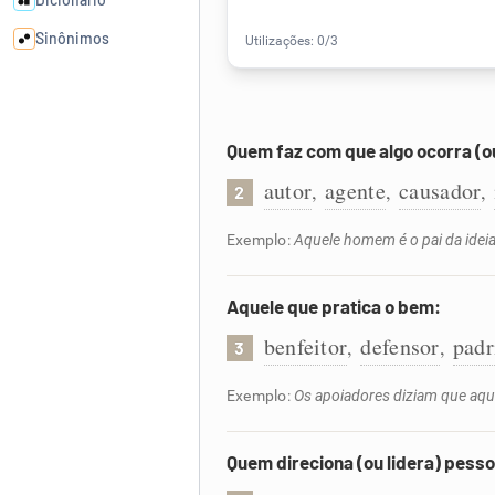
Sinônimos
Cata-letras
Quem faz com que algo ocorra (ou
Conexões
autor
agente
causador
,
,
,
2
Caça-palavras
Exemplo:
Aquele homem é o pai da ideia
Aquele que pratica o bem:
benfeitor
defensor
padr
,
,
3
Dicionário
Exemplo:
Os apoiadores diziam que aque
Sinônimos
Quem direciona (ou lidera) pess