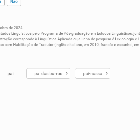
m
Não
mbro de 2024
ados me ajudou
studos Linguísticos pelo Programa de Pós-graduação em Estudos Linguísticos, ju
tração corresponde à Linguística Aplicada cuja linha de pesquisa é Lexicologia e L
s com Habilitação de Tradutor (inglês e italiano, em 2010; francês e espanhol, 
pai
pai dos burros
pai-nosso