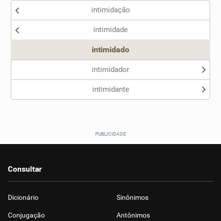
intimidação
Nenhum dos sinônimos apresentados me ajudou
intimidade
Outro
intimidado
intimidador
intimidante
Consultar
Dicionário
Sinônimos
Conjugação
Antônimos