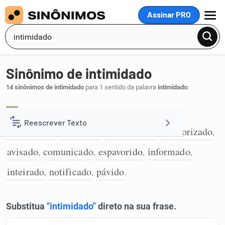
Assinar PRO
MENU
Sinônimo de intimidado
14 sinônimos de intimidado
para 1 sentido da palavra
intimidado
:
advertido
amedrontado
apavorado
,
,
,
1
Reescrever Texto
assombrado
assustado
atemorizado
aterrorizado
,
,
,
,
avisado
comunicado
espavorido
informado
Resumir Texto
,
,
,
,
inteirado
notificado
pávido
,
,
.
Corrigir Texto
Detector de IA