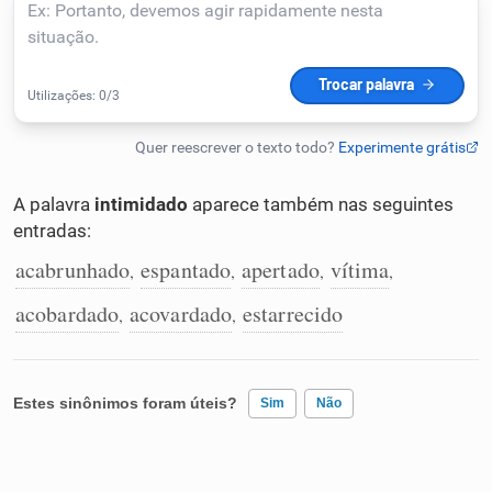
Humanizador de IA
Cata-letras
A palavra
intimidado
aparece também nas seguintes
Conexões
entradas:
acabrunhado
espantado
apertado
vítima
,
,
,
,
Caça-palavras
acobardado
acovardado
estarrecido
,
,
Dicionário
Estes sinônimos foram úteis?
Sim
Não
Sinônimos
Existem sinônimos incorretos