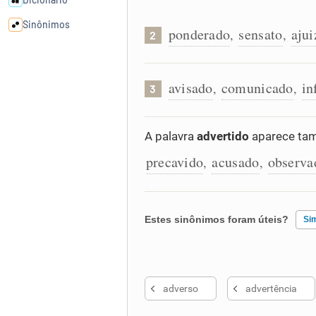
Sinônimos
ponderado
sensato
aju
,
,
2
Cata-letras
avisado
comunicado
in
,
,
3
Conexões
A palavra
advertido
aparece tam
Caça-palavras
precavido
acusado
observa
,
,
Estes sinônimos foram úteis?
Si
Dicionário
Sinônimos
Existem sinônimos incorretos
adverso
advertência
Nenhum dos sinônimos apresent