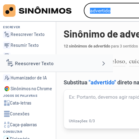
ESCREVER
Sinônimo de adve
Reescrever Texto
Resumir Texto
12 sinônimos de advertido
para 3 sentidos
Corrigir Texto
prudente
cauteloso
cui
,
,
1
Reescrever Texto
Detector de IA
Humanizador de IA
Resumir Texto
Sinônimos no Chrome
JOGOS DE PALAVRAS
Corrigir Texto
Cata-letras
Conexões
Detector de IA
Caça-palavras
CONSULTAR
Humanizador de IA
Dicionário