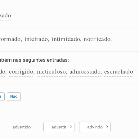
izado
.
formado
inteirado
intimidado
notificado
,
,
,
.
bém nas seguintes entradas:
do
corrigido
meticuloso
admoestado
escrachado
,
,
,
,
m
Não
advertido
advertir
advindo
ados me ajudou