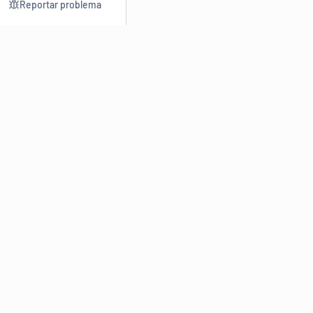
Reportar problema
Consultar
Escrev
Dicionário
Reescre
Sinônimos
Parafra
Conjugação
Corrigir
Antônimos
Resumir
O
Dicionário Online de Sinônimos
é parte do
Dicio.com.br
e
conta com mais de 30 mil sinônimos de palavras e de expressões
em português do Brasil.