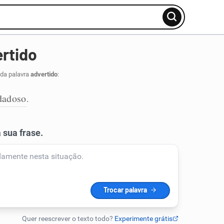
rtido
 da palavra
advertido
:
dadoso
.