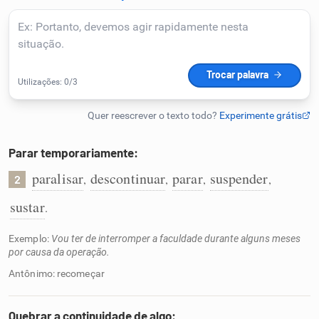
Humanizador de IA
Cata-letras
Conexões
Parar temporariamente:
paralisar
descontinuar
parar
suspender
Caça-palavras
,
,
,
,
2
sustar
.
Exemplo:
Vou ter de interromper a faculdade durante alguns meses
por causa da operação.
Dicionário
Antônimo: recomeçar
Sinônimos
Quebrar a continuidade de algo: