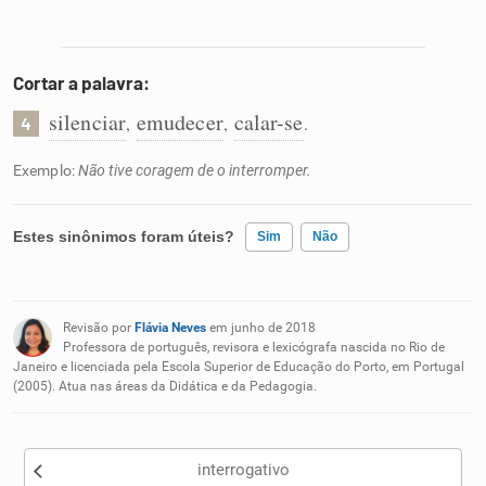
Cortar a palavra:
silenciar
emudecer
calar-se
,
,
.
4
Exemplo:
Não tive coragem de o interromper.
Estes sinônimos foram úteis?
Sim
Não
Existem sinônimos incorretos
Revisão por
Flávia Neves
em junho de 2018
Nenhum dos sinônimos apresentados me ajudou
Professora de português, revisora e lexicógrafa nascida no Rio de
Janeiro e licenciada pela Escola Superior de Educação do Porto, em Portugal
(2005). Atua nas áreas da Didática e da Pedagogia.
Outro
interrogativo