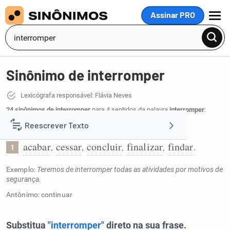
Assinar PRO
MENU
Sinônimo de interromper
Lexicógrafa responsável: Flávia Neves
24 sinônimos de interromper
para 4 sentidos da palavra
interromper
:
Reescrever Texto
Pôr fim:
acabar
cessar
concluir
finalizar
findar
,
,
,
,
.
1
Resumir Texto
Exemplo:
Teremos de interromper todas as atividades por motivos de
segurança.
Corrigir Texto
Antônimo: continuar
Detector de IA