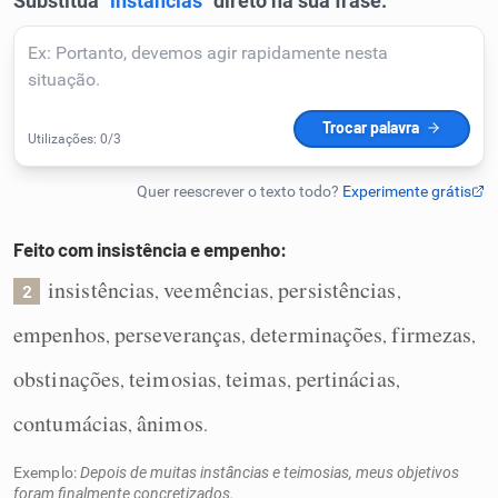
Humanizador de IA
Cata-letras
Conexões
Feito com insistência e empenho:
Caça-palavras
insistências
veemências
persistências
,
,
,
2
empenhos
perseveranças
determinações
firmezas
,
,
,
,
obstinações
teimosias
teimas
pertinácias
,
,
,
,
Dicionário
contumácias
ânimos
,
.
Sinônimos
Exemplo:
Depois de muitas instâncias e teimosias, meus objetivos
foram finalmente concretizados.