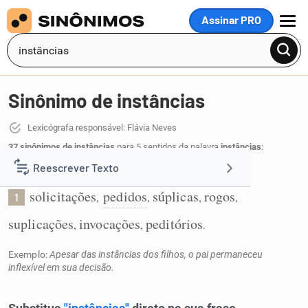
Assinar PRO
MENU
Sinônimo de instâncias
Lexicógrafa responsável: Flávia Neves
37 sinônimos de instâncias
para 5 sentidos da palavra
instâncias
:
Reescrever Texto
Solicitações insistentes e urgentes:
solicitações
pedidos
súplicas
rogos
,
,
,
,
1
Resumir Texto
suplicações
invocações
peditórios
,
,
.
Corrigir Texto
Exemplo:
Apesar das instâncias dos filhos, o pai permaneceu
inflexível em sua decisão.
Detector de IA