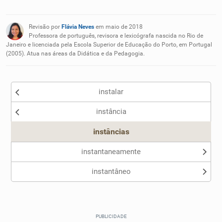
Existem sinônimos incorretos
Revisão por
Flávia Neves
em maio de 2018
Nenhum dos sinônimos apresentados me ajudou
Professora de português, revisora e lexicógrafa nascida no Rio de
Janeiro e licenciada pela Escola Superior de Educação do Porto, em Portugal
(2005). Atua nas áreas da Didática e da Pedagogia.
Outro
instalar
instância
instâncias
instantaneamente
instantâneo