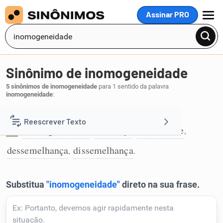
Assinar PRO
MENU
Sinônimo de inomogeneidade
5 sinônimos de inomogeneidade
para 1 sentido da palavra
inomogeneidade
:
Característica do que é heterogêneo:
Reescrever Texto
heterogeneidade
diferença
diversidade
,
,
,
1
dessemelhança
dissemelhança
Resumir Texto
,
.
Corrigir Texto
Detector de IA