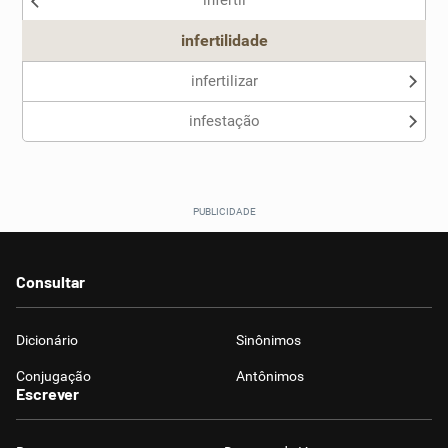
infértil
Outro
infertilidade
infertilizar
infestação
Consultar
Dicionário
Sinônimos
Conjugação
Antônimos
Escrever