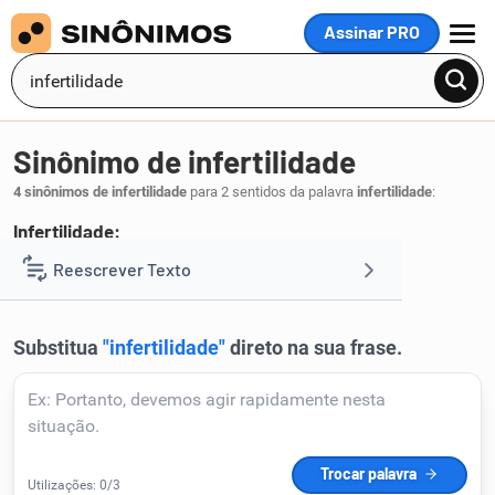
Assinar PRO
MENU
Sinônimo de infertilidade
4 sinônimos de infertilidade
para 2 sentidos da palavra
infertilidade
:
Infertilidade:
pobreza
Reescrever Texto
.
1
Resumir Texto
Corrigir Texto
Detector de IA