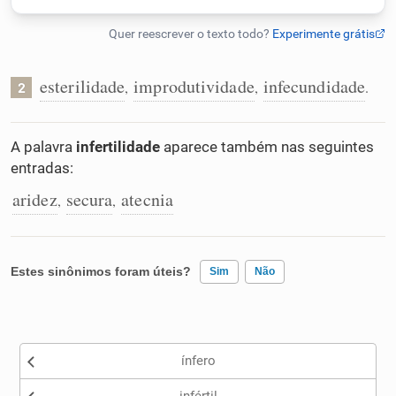
Humanizador de IA
esterilidade
improdutividade
infecundidade
,
,
.
2
Cata-letras
A palavra
infertilidade
aparece também nas seguintes
entradas:
Conexões
aridez
secura
atecnia
,
,
Caça-palavras
Estes sinônimos foram úteis?
Sim
Não
Dicionário
Existem sinônimos incorretos
ínfero
Nenhum dos sinônimos apresentados me ajudou
Sinônimos