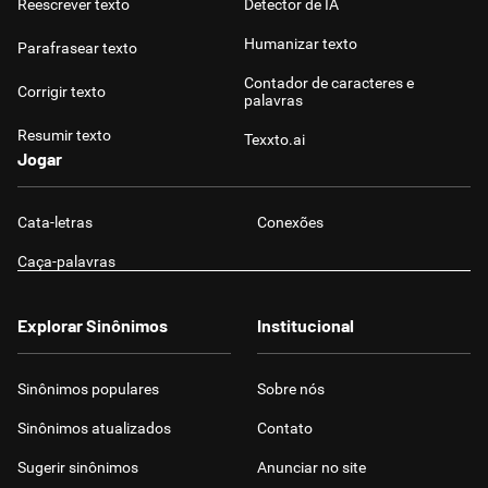
Reescrever texto
Detector de IA
Humanizar texto
Parafrasear texto
Contador de caracteres e
Corrigir texto
palavras
Resumir texto
Texxto.ai
Jogar
Cata-letras
Conexões
Caça-palavras
Explorar Sinônimos
Institucional
Sinônimos populares
Sobre nós
Sinônimos atualizados
Contato
Sugerir sinônimos
Anunciar no site