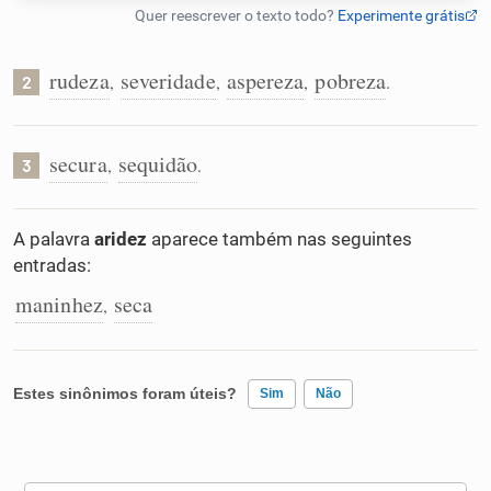
Humanizador de IA
rudeza
severidade
aspereza
pobreza
,
,
,
.
2
Cata-letras
secura
sequidão
,
.
3
Conexões
A palavra
aridez
aparece também nas seguintes
entradas:
Caça-palavras
maninhez
seca
,
Dicionário
Estes sinônimos foram úteis?
Sim
Não
Sinônimos
Existem sinônimos incorretos