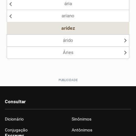
ária
Nenhum dos sinônimos apresentados me ajudou
ariano
Outro
aridez
árido
Áries
Consultar
Dicionário
Sinônimos
Conjugação
Antônimos
Escrever