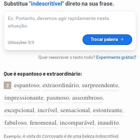
Humanizador de IA
Cata-letras
Conexões
Que é espantoso e extraordinário:
Caça-palavras
espantoso
extraordinário
surpreendente
,
,
,
2
impressionante
pasmoso
assombroso
,
,
,
excepcional
incrível
sensacional
estonteante
,
,
,
,
Dicionário
fabuloso
fenomenal
incomparável
inaudito
,
,
,
.
Sinônimos
Exemplo:
A vista do Corcovado é de uma beleza indescritível.