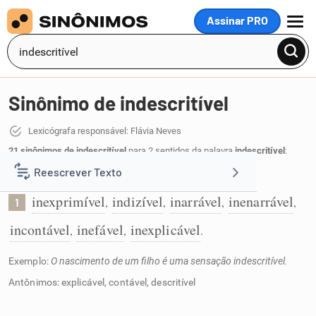
Assinar PRO
MENU
Sinônimo de indescritível
Lexicógrafa responsável: Flávia Neves
21 sinônimos de indescritível
para 2 sentidos da palavra
indescritível
:
Reescrever Texto
Que não se consegue descrever:
inexprimível
indizível
inarrável
inenarrável
,
,
,
,
1
Resumir Texto
incontável
inefável
inexplicável
,
,
.
Corrigir Texto
Exemplo:
O nascimento de um filho é uma sensação indescritível.
Antônimos: explicável, contável, descritível
Detector de IA