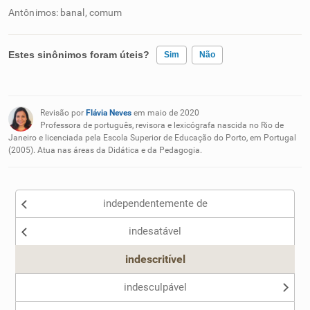
Antônimos: banal, comum
Estes sinônimos foram úteis?
Sim
Não
Existem sinônimos incorretos
Revisão por
Flávia Neves
em maio de 2020
Nenhum dos sinônimos apresentados me ajudou
Professora de português, revisora e lexicógrafa nascida no Rio de
Janeiro e licenciada pela Escola Superior de Educação do Porto, em Portugal
(2005). Atua nas áreas da Didática e da Pedagogia.
Outro
independentemente de
indesatável
indescritível
indesculpável