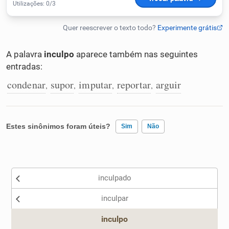
Humanizador de IA
A palavra
inculpo
aparece também nas seguintes
entradas:
Cata-letras
condenar
supor
imputar
reportar
arguir
,
,
,
,
Conexões
Caça-palavras
Estes sinônimos foram úteis?
Sim
Não
Existem sinônimos incorretos
inculpado
Nenhum dos sinônimos apresentados me ajudou
Dicionário
inculpar
Outro
Sinônimos
inculpo