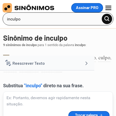
Assinar PRO
MENU
Sinônimo de inculpo
9 sinônimos de inculpo
para 1 sentido da palavra
inculpo
:
achaco
acrimino
acuso
chibo
crimino
culpo
,
,
,
,
,
,
1
Reescrever Texto
delato
denuncio
incrimino
,
,
.
Resumir Texto
Corrigir Texto
Detector de IA