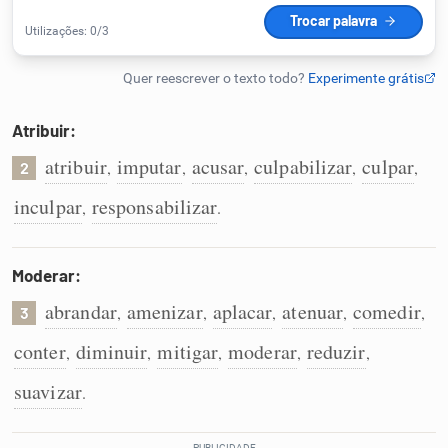
Humanizador de IA
Atribuir:
Cata-letras
atribuir
imputar
acusar
culpabilizar
culpar
,
,
,
,
,
2
Conexões
inculpar
responsabilizar
,
.
Caça-palavras
Moderar:
abrandar
amenizar
aplacar
atenuar
comedir
,
,
,
,
,
3
conter
diminuir
mitigar
moderar
reduzir
,
,
,
,
,
Dicionário
suavizar
.
Sinônimos