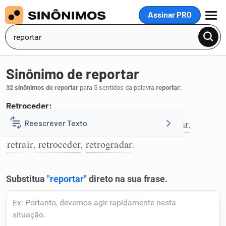
Assinar PRO
MENU
Sinônimo de reportar
32 sinônimos de reportar
para 5 sentidos da palavra
reportar
:
Retroceder:
recuar
volver
voltar
remontar
retornar
Reescrever Texto
,
,
,
,
,
1
retrair
retroceder
retrogradar
,
,
.
Resumir Texto
Corrigir Texto
Detector de IA