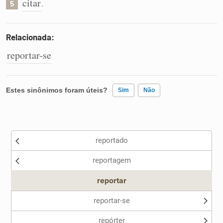
citar
.
5
Relacionada:
reportar-se
Estes sinônimos foram úteis?
Sim
Não
Existem sinônimos incorretos
reportado
Nenhum dos sinônimos apresentados me ajudou
reportagem
Outro
reportar
reportar-se
repórter