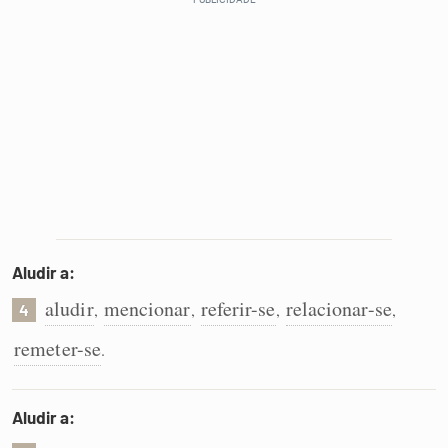
Aludir a:
aludir
mencionar
referir-se
relacionar-se
,
,
,
,
4
remeter-se
.
Aludir a: