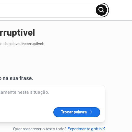
rruptível
os da palavra
incorruptível
: