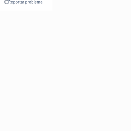
Reportar problema
Consultar
Escrev
Dicionário
Reescre
Sinônimos
Parafra
Conjugação
Corrigir
Antônimos
Resumir
O
Dicionário Online de Sinônimos
é parte do
Dicio.com.br
e
conta com mais de 30 mil sinônimos de palavras e de expressões
em português do Brasil.