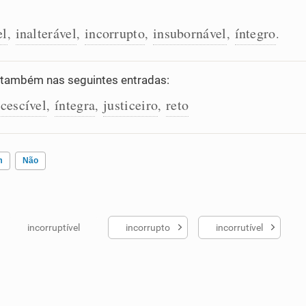
el
inalterável
incorrupto
insubornável
íntegro
,
,
,
,
.
também nas seguintes entradas:
cescível
íntegra
justiceiro
reto
,
,
,
m
Não
incorruptível
incorrupto
incorrutível
ados me ajudou