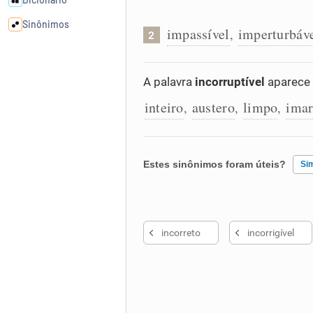
Sinônimos
impassível
imperturbáv
,
2
Cata-letras
A palavra
incorruptível
aparece 
inteiro
austero
limpo
imar
Conexões
,
,
,
Caça-palavras
Estes sinônimos foram úteis?
Si
Existem sinônimos incorretos
Dicionário
incorreto
incorrigível
Nenhum dos sinônimos apresent
Sinônimos
Outro