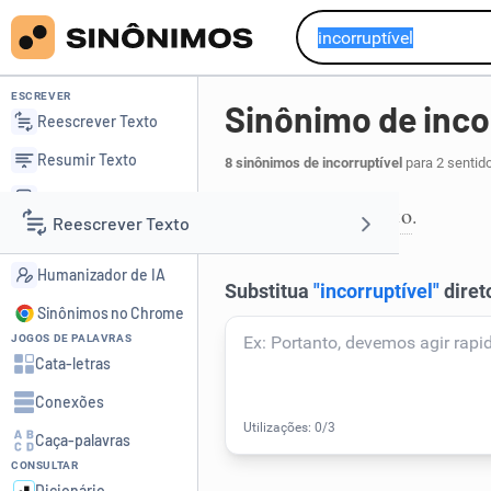
ESCREVER
Sinônimo de inco
Reescrever Texto
Resumir Texto
8 sinônimos de incorruptível
para 2 sentid
Corrigir Texto
honesto
correto
,
.
1
Reescrever Texto
Detector de IA
Humanizador de IA
Resumir Texto
Sinônimos no Chrome
JOGOS DE PALAVRAS
Corrigir Texto
Cata-letras
Conexões
Detector de IA
Caça-palavras
CONSULTAR
Humanizador de IA
Dicionário