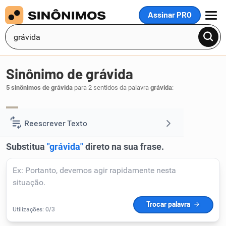
Assinar PRO
MENU
Sinônimo de grávida
5 sinônimos de grávida
para 2 sentidos da palavra
grávida
:
gestante
.
1
Reescrever Texto
Resumir Texto
Corrigir Texto
Detector de IA