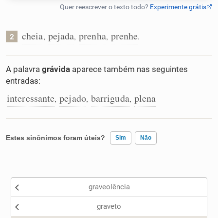
Humanizador de IA
cheia
pejada
prenha
prenhe
,
,
,
.
2
Cata-letras
A palavra
grávida
aparece também nas seguintes
entradas:
Conexões
interessante
pejado
barriguda
plena
,
,
,
Caça-palavras
Estes sinônimos foram úteis?
Sim
Não
Existem sinônimos incorretos
Dicionário
graveolência
Nenhum dos sinônimos apresentados me ajudou
Sinônimos
graveto
Outro