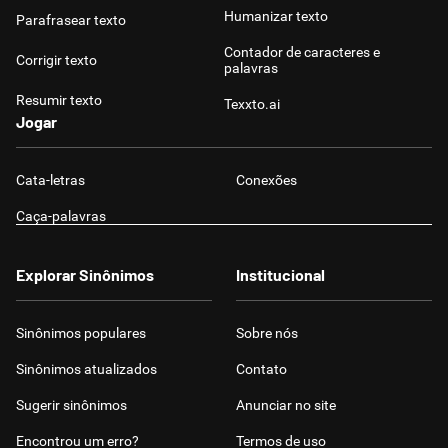
Humanizar texto
Parafrasear texto
Contador de caracteres e
Corrigir texto
palavras
Resumir texto
Texxto.ai
Jogar
Cata-letras
Conexões
Caça-palavras
Explorar Sinônimos
Institucional
Sinônimos populares
Sobre nós
Sinônimos atualizados
Contato
Sugerir sinônimos
Anunciar no site
Encontrou um erro?
Termos de uso