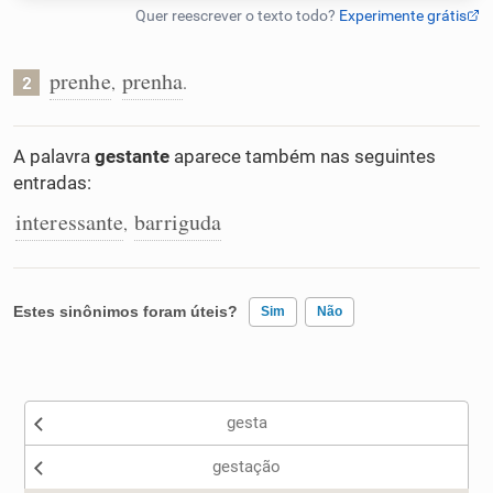
Humanizador de IA
prenhe
prenha
,
.
2
Cata-letras
A palavra
gestante
aparece também nas seguintes
entradas:
Conexões
interessante
barriguda
,
Caça-palavras
Estes sinônimos foram úteis?
Sim
Não
Existem sinônimos incorretos
Dicionário
gesta
Nenhum dos sinônimos apresentados me ajudou
Sinônimos
gestação
Outro