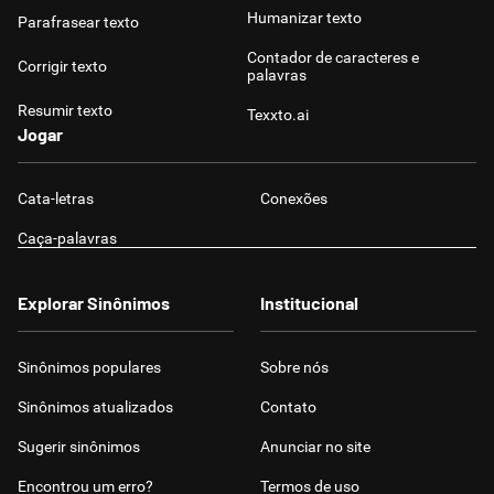
Humanizar texto
Parafrasear texto
Contador de caracteres e
Corrigir texto
palavras
Resumir texto
Texxto.ai
Jogar
Cata-letras
Conexões
Caça-palavras
Explorar Sinônimos
Institucional
Sinônimos populares
Sobre nós
Sinônimos atualizados
Contato
Sugerir sinônimos
Anunciar no site
Encontrou um erro?
Termos de uso