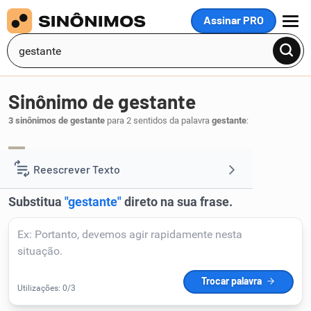
Assinar PRO
MENU
Sinônimo de gestante
3 sinônimos de gestante
para 2 sentidos da palavra
gestante
:
grávida
.
1
Reescrever Texto
Resumir Texto
Corrigir Texto
Detector de IA