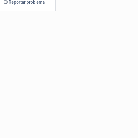
Reportar problema
Consultar
Escrev
Dicionário
Reescre
Sinônimos
Parafra
Conjugação
Corrigir
Antônimos
Resumir
O
Dicionário Online de Sinônimos
é parte do
Dicio.com.br
e
conta com mais de 30 mil sinônimos de palavras e de expressões
em português do Brasil.