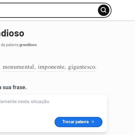
ndioso
 da palavra
grandioso
:
monumental
imponente
gigantesco
,
,
,
.