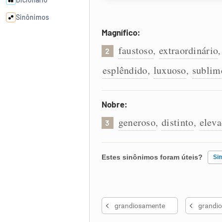
Sinônimos
Magnífico:
Cata-letras
faustoso
extraordinário
,
2
esplêndido
luxuoso
sublim
,
,
Conexões
Caça-palavras
Nobre:
generoso
distinto
elev
,
,
3
Dicionário
Estes sinônimos foram úteis?
Si
Sinônimos
Existem sinônimos incorretos
grandiosamente
grandio
Nenhum dos sinônimos apresent