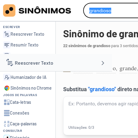
ESCREVER
Sinônimo de gra
Reescrever Texto
Resumir Texto
22 sinônimos de grandioso
para 3 sentidos
Corrigir Texto
Gigantesco:
Reescrever Texto
Detector de IA
gigante
extenso
grande
,
,
1
Humanizador de IA
Resumir Texto
Sinônimos no Chrome
JOGOS DE PALAVRAS
Corrigir Texto
Cata-letras
Conexões
Detector de IA
Caça-palavras
CONSULTAR
Humanizador de IA
Dicionário