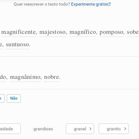
magnificente
majestoso
magnífico
pomposo
sobe
,
,
,
,
,
e
suntuoso
,
.
ado
magnânimo
nobre
,
,
.
m
Não
sidade
grandioso
granel
granito
ados me ajudou