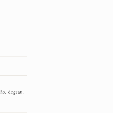
lão
degrau
,
,