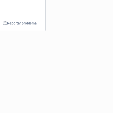
Reportar problema
Consultar
Escrev
Dicionário
Reescre
Sinônimos
Parafra
Conjugação
Corrigir
Antônimos
Resumir