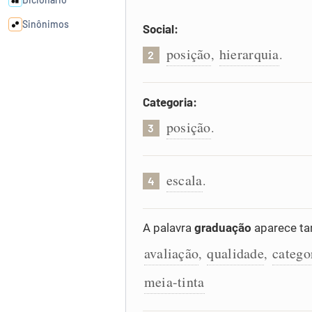
Sinônimos
Social:
posição
hierarquia
,
.
2
Cata-letras
Categoria:
Conexões
posição
.
3
Caça-palavras
escala
.
4
Dicionário
A palavra
graduação
aparece ta
avaliação
qualidade
catego
,
,
Sinônimos
meia-tinta