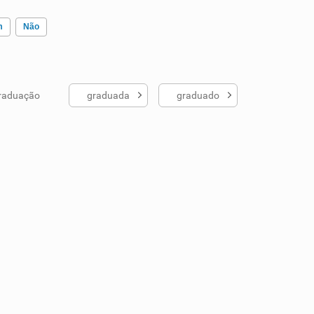
m
Não
raduação
graduada
graduado
ados me ajudou