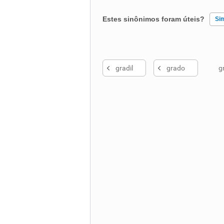
Estes sinônimos foram úteis?
Si
Existem sinônimos incorretos
gradil
grado
g
Nenhum dos sinônimos apresent
Outro