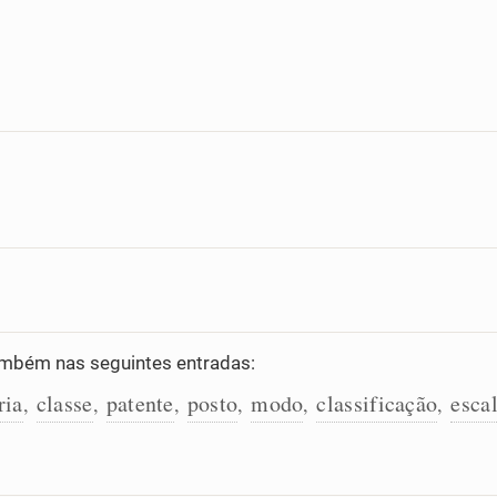
mbém nas seguintes entradas:
ria
classe
patente
posto
modo
classificação
esca
,
,
,
,
,
,