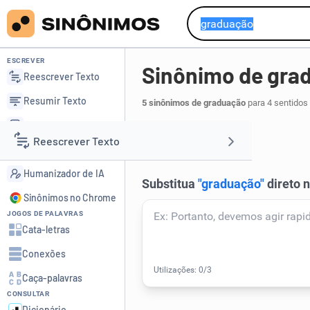
ESCREVER
Sinônimo de gra
Reescrever Texto
Resumir Texto
5 sinônimos de graduação
para 4 sentidos
Corrigir Texto
gradação
.
1
Reescrever Texto
Detector de IA
Humanizador de IA
Resumir Texto
Sinônimos no Chrome
JOGOS DE PALAVRAS
Corrigir Texto
Cata-letras
Conexões
Detector de IA
Caça-palavras
CONSULTAR
Humanizador de IA
Dicionário