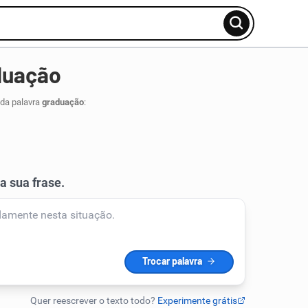
duação
 da palavra
graduação
: