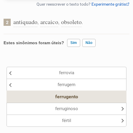
Humanizador de IA
antiquado
arcaico
obsoleto
,
,
.
2
Cata-letras
Estes sinônimos foram úteis?
Sim
Não
Conexões
Existem sinônimos incorretos
ferrovia
Caça-palavras
Nenhum dos sinônimos apresentados me ajudou
ferrugem
Outro
ferrugento
Dicionário
ferruginoso
fértil
Sinônimos