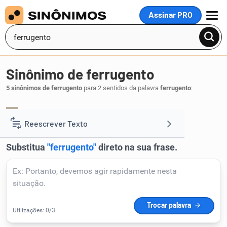
Assinar PRO
MENU
Sinônimo de ferrugento
5 sinônimos de ferrugento
para 2 sentidos da palavra
ferrugento
:
ferruginoso
férreo
,
.
1
Reescrever Texto
Resumir Texto
Corrigir Texto
Detector de IA