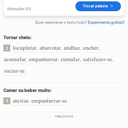
Humanizador de IA
Tornar cheio:
Cata-letras
locupletar
abarrotar
atulhar
encher
,
,
,
,
2
Conexões
acumular
empanturrar
cumular
satisfazer-se
,
,
,
,
saciar-se
.
Caça-palavras
Comer ou beber muito:
atestar
empanturrar-se
,
.
3
Dicionário
Sinônimos