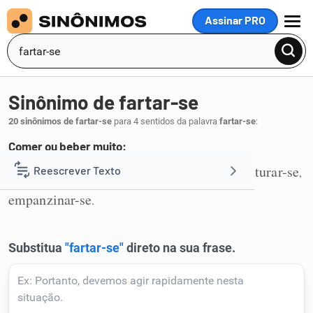
Assinar PRO
MENU
Sinônimo de fartar-se
20 sinônimos de fartar-se
para 4 sentidos da palavra
fartar-se
:
Comer ou beber muito:
impar
encher-se
empanchar-se
empanturar-se
Reescrever Texto
,
,
,
,
1
empanzinar-se
.
Resumir Texto
Corrigir Texto
Detector de IA