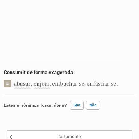
Consumir de forma exagerada:
abusar
enjoar
embuchar-se
enfastiar-se
,
,
,
.
4
Estes sinônimos foram úteis?
Sim
Não
Existem sinônimos incorretos
fartamente
Nenhum dos sinônimos apresentados me ajudou