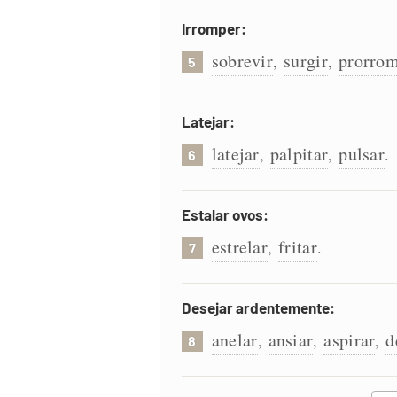
Irromper:
sobrevir
surgir
prorro
,
,
5
Latejar:
latejar
palpitar
pulsar
,
,
.
6
Estalar ovos:
estrelar
fritar
,
.
7
Desejar ardentemente:
anelar
ansiar
aspirar
d
,
,
,
8