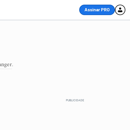
Assinar PRO
anger
.