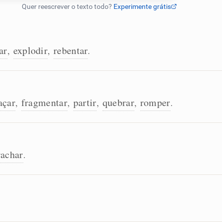
ar
explodir
rebentar
,
,
.
açar
fragmentar
partir
quebrar
romper
,
,
,
,
.
rachar
.