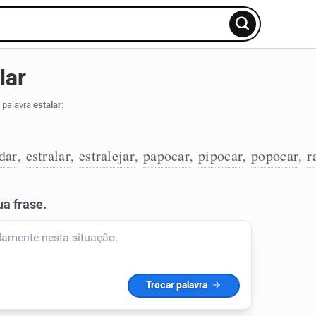
lar
 palavra
estalar
:
idar
estralar
estralejar
papocar
pipocar
popocar
r
,
,
,
,
,
,