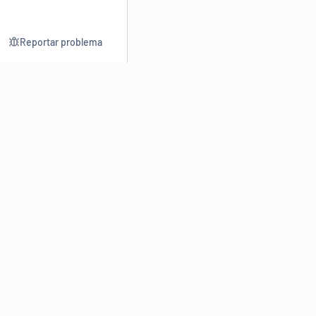
Reportar problema
Consultar
Escrev
Dicionário
Reescre
Sinônimos
Parafra
Conjugação
Corrigir
Antônimos
Resumir