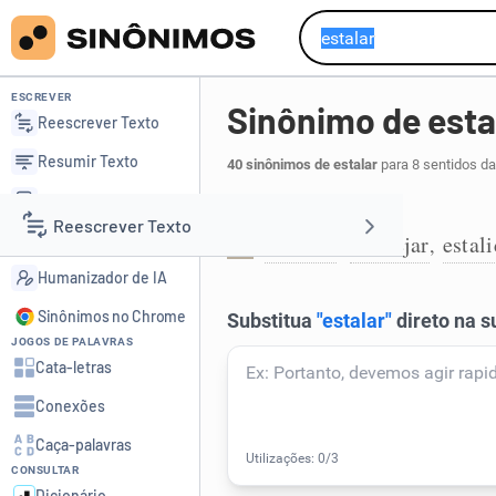
ESCREVER
Sinônimo de esta
Reescrever Texto
Resumir Texto
40 sinônimos de estalar
para 8 sentidos da
Corrigir Texto
Produzir estalido:
Reescrever Texto
Detector de IA
crepitar
estalejar
estal
,
,
1
Humanizador de IA
Resumir Texto
Sinônimos no Chrome
JOGOS DE PALAVRAS
Corrigir Texto
Cata-letras
Conexões
Detector de IA
Caça-palavras
CONSULTAR
Humanizador de IA
Dicionário