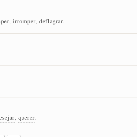
mper
irromper
deflagrar
,
,
.
esejar
querer
,
.