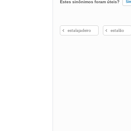
Estes sinônimos foram úteis?
Si
Existem sinônimos incorretos
estalajadeiro
estalão
Nenhum dos sinônimos apresent
Outro