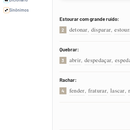
Sinônimos
Estourar com grande ruído:
Cata-letras
detonar
disparar
estour
,
,
2
Conexões
Quebrar:
abrir
despedaçar
esped
,
,
Caça-palavras
3
Rachar:
fender
fraturar
lascar
,
,
,
4
Dicionário
Sinônimos