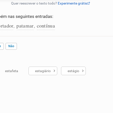
ém nas seguintes entradas:
rtador
patamar
contínua
,
,
m
Não
estafeta
estagiário
estágio
ados me ajudou