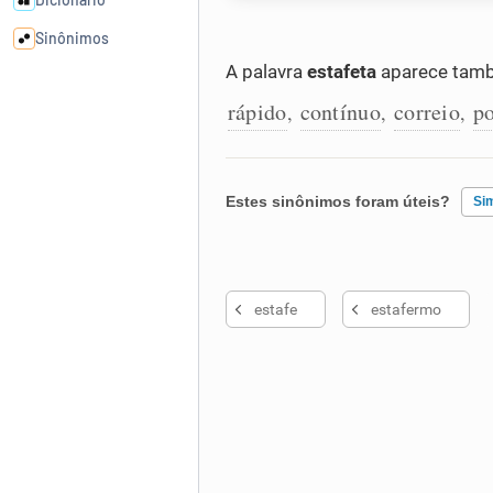
Sinônimos
A palavra
estafeta
aparece tamb
Cata-letras
rápido
contínuo
correio
po
,
,
,
Conexões
Estes sinônimos foram úteis?
Si
Caça-palavras
Existem sinônimos incorretos
estafe
estafermo
Nenhum dos sinônimos apresent
Dicionário
Outro
Sinônimos