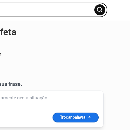
feta
: