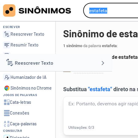
ESCREVER
Sinônimo de esta
Reescrever Texto
Resumir Texto
1 sinônimo
da palavra
estafeta
:
Corrigir Texto
Principais sinônimos de estafeta
Reescrever Texto
Detector de IA
mensageiro
.
1
Humanizador de IA
Resumir Texto
Sinônimos no Chrome
JOGOS DE PALAVRAS
Corrigir Texto
Cata-letras
Conexões
Detector de IA
Caça-palavras
CONSULTAR
Humanizador de IA
Dicionário