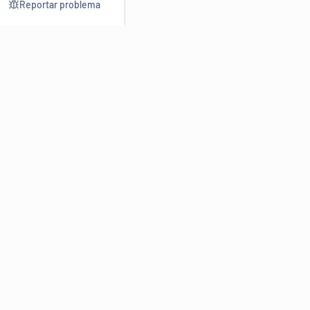
Reportar problema
Consultar
Escrev
Dicionário
Reescre
Sinônimos
Parafra
Conjugação
Corrigir
Antônimos
Resumir
O
Dicionário Online de Sinônimos
é parte do
Dicio.com.br
e
conta com mais de 30 mil sinônimos de palavras e de expressões
em português do Brasil.